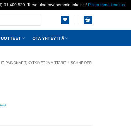
03) 31 400 520. Tervetuloa myöhemmin takaisin!
Piilota tämä ilmoitus
TUOTTEET
OTA YHTEYTTÄ
, PAINONAPIT, KYTKIMET JA MITTARIT
/
SCHNEIDER
ppaa