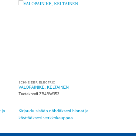
dd to
Add to
ishlist
wishlist
SCHNEIDER ELECTRIC
VALOPAINIKE, KELTAINEN
Tuotekoodi ZB4BW353
 ja
Kirjaudu sisään nähdäksesi hinnat ja
käyttääksesi verkkokauppaa