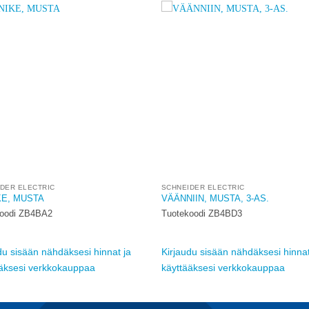
Add to
A
wishlist
w
DER ELECTRIC
SCHNEIDER ELECTRIC
KE, MUSTA
VÄÄNNIIN, MUSTA, 3-AS.
koodi ZB4BA2
Tuotekoodi ZB4BD3
du sisään nähdäksesi hinnat ja
Kirjaudu sisään nähdäksesi hinnat
ääksesi verkkokauppaa
käyttääksesi verkkokauppaa