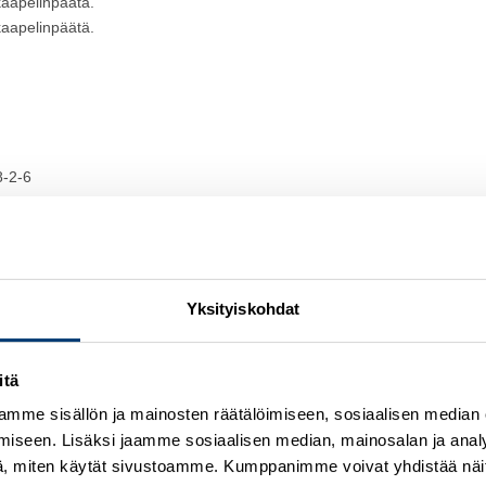
 kaapelinpäätä.
 kaapelinpäätä.
8-2-6
-1
C 60947-1
Yksityiskohdat
itä
mme sisällön ja mainosten räätälöimiseen, sosiaalisen median
iseen. Lisäksi jaamme sosiaalisen median, mainosalan ja analy
, miten käytät sivustoamme. Kumppanimme voivat yhdistää näitä t