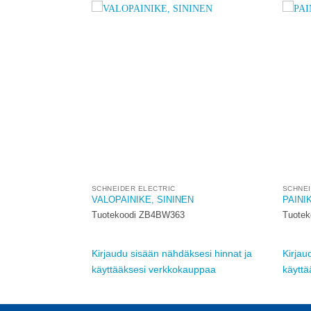
Add to
Add to
wishlist
wishlist
SCHNEIDER ELECTRIC
SCHNEI
/IP21 PPJ 2X VAL
VALOPAINIKE, SININEN
PAINI
Tuotekoodi ZB4BW363
Tuote
sesi hinnat ja
Kirjaudu sisään nähdäksesi hinnat ja
Kirjau
auppaa
käyttääksesi verkkokauppaa
käytt