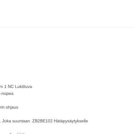
m 1 NC Lukittuva
s-nopea
rin ohjaus
 Joka suuntaan. ZB2BE102 Hätäpysäytykselle