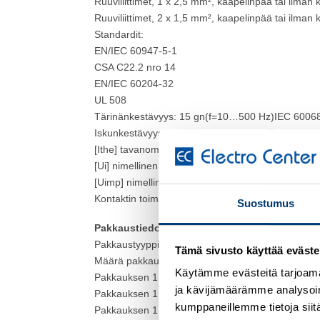
Ruuviliittimet, 1 x 2,5 mm², kaapelinpää tai ilman
Ruuviliittimet, 2 x 1,5 mm², kaapelinpää tai ilman
Standardit:
EN/IEC 60947-5-1
CSA C22.2 nro 14
EN/IEC 60204-32
UL 508
Tärinänkestävyys: 15 gn(f=10…500 Hz)IEC 6006
Iskunkestävyys: 100 gn IEC 60068-2-27
[Ithe] tavanomainen suljettu lämpövirta: 10 A
[Ui] nimellinen eristysjännite: 600 V 3): IEC 60947
[Uimp] nimellinen impulssinkestojännite: 6 kV IE
Kontaktin toiminta: Hidas avautuva, porrastettu
Suostumus
Pakkaustiedot
Pakkaustyyppi 1: PCE
Tämä sivusto käyttää eväste
Määrä pakkauksessa 1: 1
Käytämme evästeitä tarjoama
Pakkauksen 1 korkeus: 7,7 cm
ja kävijämäärämme analysoim
Pakkauksen 1 leveys: 11,8 cm
kumppaneillemme tietoja siitä
Pakkauksen 1 pituus: 34,100 cm