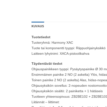
KUVAUS
Tuotetiedot
Tuoteryhmä: Harmony XAC
Tuote tai komponentti tyyppi: Riippuohjainyksikkö
Laitteen lyhytnimi: XACA-pistoolikahva
Täydentävät tiedot
Ohjauspainikkeen tyyppi: Pysäytyspainike Ø 30 m
Ensimmäinen painike 2 NO (2 askelta) Ylös, hida
Toinen painike 2 NO (2 askelta) Alas, hidas-nopea
Ohjausyksikön sovellus: 2-nopeuden nostomootto
Ohjausyksikön sisältö: 2 painiketta + 1 hätäseis
Tuotteen yhteensopivuus: ZB2BE102 + ZB2BE101
Liitännät – liittimet: