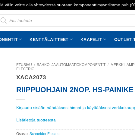
lä välin voitte olla yhteydessä suoraan komponenttimyyntiimme puh (
roducts
earch
ONENTIT
KENTTÄLAITTEET
KAAPELIT
OUTLET-
ETUSIVU
/
SÄHKÖ- JA AUTOMAATIOKOMPONENTIT
/
MERKKILAMPUT
ELECTRIC
XACA2073
to
st
RIIPPUOHJAIN 2NOP. HS-PAINIKE
Kirjaudu sisään nähdäksesi hinnat ja käyttääksesi verkkokau
Lisätietoja tuotteesta
Osasto:
Schneider Electric