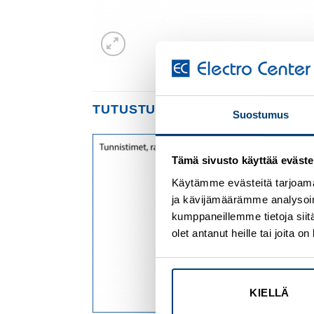
TUTUSTU MYÖS
Suostumus
Tämä sivusto käyttää eväste
Add to
Add to
wishlist
wishlist
Käytämme evästeitä tarjoama
ja kävijämäärämme analysoim
kumppaneillemme tietoja siitä
olet antanut heille tai joita 
KIELLÄ