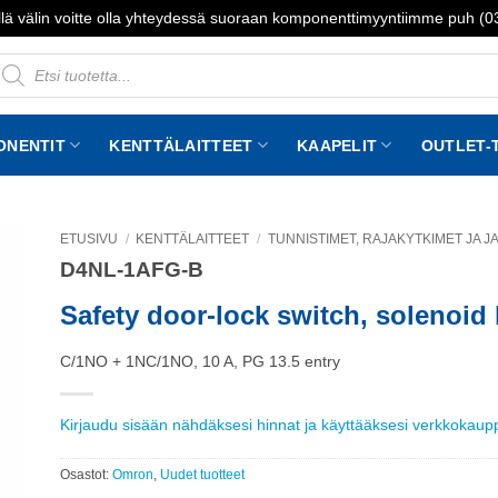
lä välin voitte olla yhteydessä suoraan komponenttimyyntiimme puh (
roducts
earch
ONENTIT
KENTTÄLAITTEET
KAAPELIT
OUTLET-
ETUSIVU
/
KENTTÄLAITTEET
/
TUNNISTIMET, RAJAKYTKIMET JA 
D4NL-1AFG-B
to
st
Safety door-lock switch, solenoid
C/1NO + 1NC/1NO, 10 A, PG 13.5 entry
Kirjaudu sisään nähdäksesi hinnat ja käyttääksesi verkkokau
Osastot:
Omron
,
Uudet tuotteet