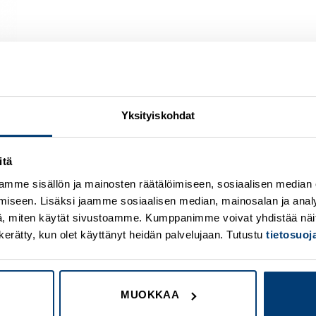
Yksityiskohdat
itä
Add to
A
wishlist
w
mme sisällön ja mainosten räätälöimiseen, sosiaalisen median
iseen. Lisäksi jaamme sosiaalisen median, mainosalan ja analy
, miten käytät sivustoamme. Kumppanimme voivat yhdistää näitä t
on kerätty, kun olet käyttänyt heidän palvelujaan. Tutustu
tietosuo
MUOKKAA