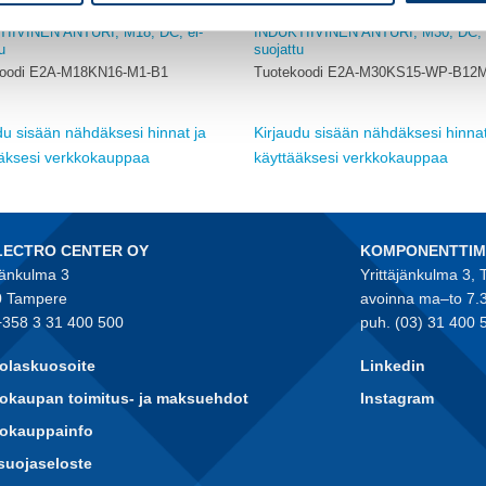
OMRON
IIVINEN ANTURI, M18, DC, ei-
INDUKTIIVINEN ANTURI, M30, DC,
u
suojattu
koodi E2A-M18KN16-M1-B1
Tuotekoodi E2A-M30KS15-WP-B12
du sisään nähdäksesi hinnat ja
Kirjaudu sisään nähdäksesi hinnat
ääksesi verkkokauppaa
käyttääksesi verkkokauppaa
LECTRO CENTER OY
KOMPONENTTI
jänkulma 3
Yrittäjänkulma 3,
 Tampere
avoinna ma–to 7.
+358 3 31 400 500
puh. (03) 31 400 
olaskuosoite
Linkedin
okaupan toimitus- ja maksuehdot
Instagram
kokauppainfo
suojaseloste