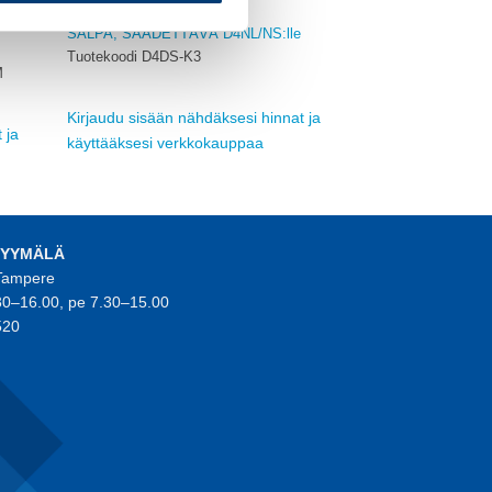
OMRON
SALPA, SÄÄDETTÄVÄ D4NL/NS:lle
Tuotekoodi D4DS-K3
M
Kirjaudu sisään nähdäksesi hinnat ja
 ja
käyttääksesi verkkokauppaa
MYYMÄLÄ
 Tampere
30–16.00, pe 7.30–15.00
520