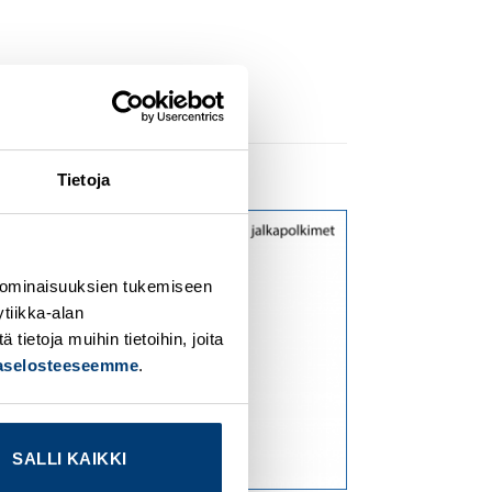
Tietoja
dd to
Add to
ishlist
wishlist
 ominaisuuksien tukemiseen
tiikka-alan
ietoja muihin tietoihin, joita
jaselosteeseemme
.
SALLI KAIKKI