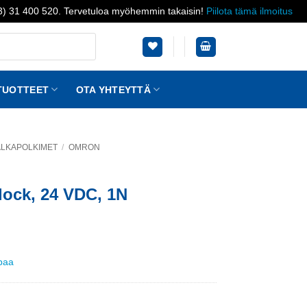
03) 31 400 520. Tervetuloa myöhemmin takaisin!
Piilota tämä ilmoitus
TUOTTEET
OTA YHTEYTTÄ
JALKAPOLKIMET
/
OMRON
 lock, 24 VDC, 1N
ppaa