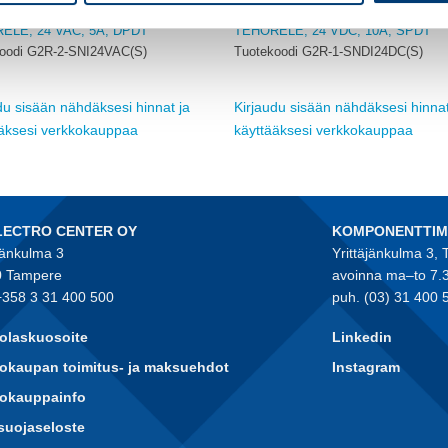
OMRON
ELE, 24 VAC, 5A, DPDT
TEHORELE, 24 VDC, 10A, SPDT
oodi G2R-2-SNI24VAC(S)
Tuotekoodi G2R-1-SNDI24DC(S)
du sisään nähdäksesi hinnat ja
Kirjaudu sisään nähdäksesi hinnat
ääksesi verkkokauppaa
käyttääksesi verkkokauppaa
LECTRO CENTER OY
KOMPONENTTI
jänkulma 3
Yrittäjänkulma 3,
 Tampere
avoinna ma–to 7.
+358 3 31 400 500
puh. (03) 31 400 
olaskuosoite
Linkedin
okaupan toimitus- ja maksuehdot
Instagram
kokauppainfo
suojaseloste