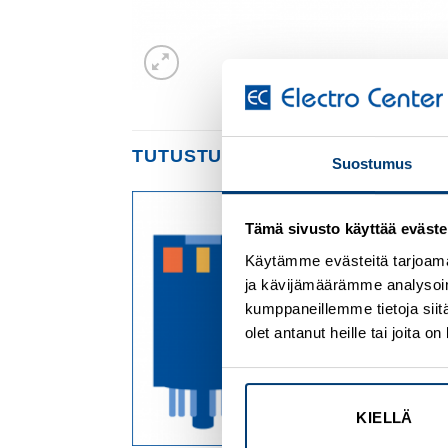
TUTUSTU MYÖS
Suostumus
Tämä sivusto käyttää eväste
Add to
Add to
wishlist
wishlist
Käytämme evästeitä tarjoama
ja kävijämäärämme analysoim
kumppaneillemme tietoja siitä
olet antanut heille tai joita 
KIELLÄ