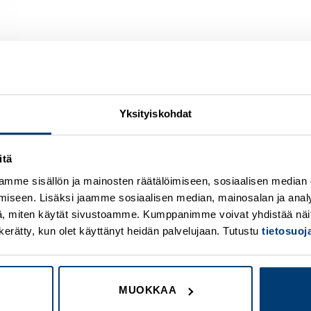
Yksityiskohdat
itä
Add to
A
wishlist
w
mme sisällön ja mainosten räätälöimiseen, sosiaalisen median
iseen. Lisäksi jaamme sosiaalisen median, mainosalan ja analy
, miten käytät sivustoamme. Kumppanimme voivat yhdistää näitä t
on kerätty, kun olet käyttänyt heidän palvelujaan. Tutustu
tietosuo
MUOKKAA