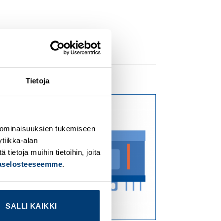
Tietoja
dd to
Add to
ishlist
wishlist
 ominaisuuksien tukemiseen
tiikka-alan
ietoja muihin tietoihin, joita
jaselosteeseemme
.
SALLI KAIKKI