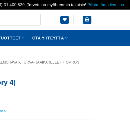
03) 31 400 520. Tervetuloa myöhemmin takaisin!
Piilota tämä ilmoitus
TUOTTEET
OTA YHTEYTTÄ
LMOITAVAT-, TURVA- JA AIKARELEET
/
OMRON
ry 4)
ppaa