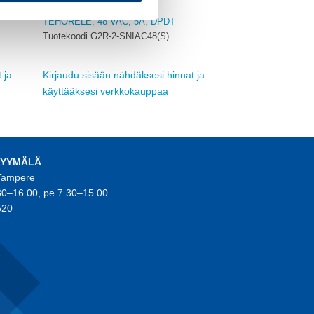
OMRON
TEHORELE, 48 VAC, 5A, DPDT
Tuotekoodi G2R-2-SNIAC48(S)
 ja
Kirjaudu sisään nähdäksesi hinnat ja
käyttääksesi verkkokauppaa
MYYMÄLÄ
 Tampere
30–16.00, pe 7.30–15.00
520