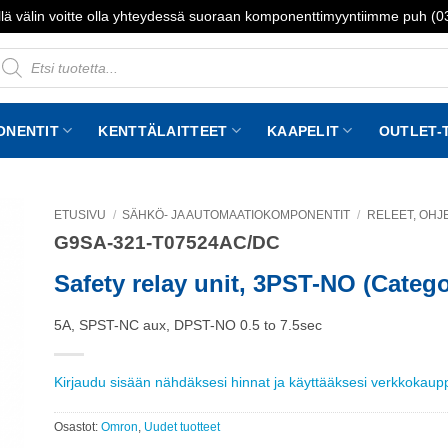
lä välin voitte olla yhteydessä suoraan komponenttimyyntiimme puh (
roducts
earch
ONENTIT
KENTTÄLAITTEET
KAAPELIT
OUTLET-
ETUSIVU
/
SÄHKÖ- JA AUTOMAATIOKOMPONENTIT
/
RELEET, OHJE
G9SA-321-T07524AC/DC
to
st
Safety relay unit, 3PST-NO (Catego
5A, SPST-NC aux, DPST-NO 0.5 to 7.5sec
Kirjaudu sisään nähdäksesi hinnat ja käyttääksesi verkkokau
Osastot:
Omron
,
Uudet tuotteet