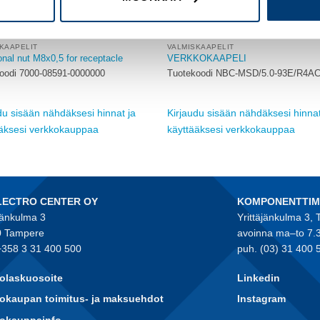
KAAPELIT
VALMISKAAPELIT
nal nut M8x0,5 for receptacle
VERKKOKAAPELI
oodi 7000-08591-0000000
Tuotekoodi NBC-MSD/5.0-93E/R4
du sisään nähdäksesi hinnat ja
Kirjaudu sisään nähdäksesi hinnat
ääksesi verkkokauppaa
käyttääksesi verkkokauppaa
LECTRO CENTER OY
KOMPONENTTI
jänkulma 3
Yrittäjänkulma 3,
 Tampere
avoinna ma–to 7.
+358 3 31 400 500
puh. (03) 31 400 
olaskuosoite
Linkedin
okaupan toimitus- ja maksuehdot
Instagram