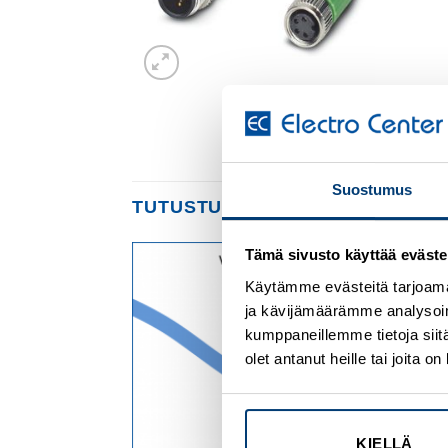
Suostumus
TUTUSTU MYÖS
Tämä sivusto käyttää eväste
Käytämme evästeitä tarjoama
Add to
Add to
wishlist
wishlist
ja kävijämäärämme analysoim
kumppaneillemme tietoja siitä
olet antanut heille tai joita 
KIELLÄ