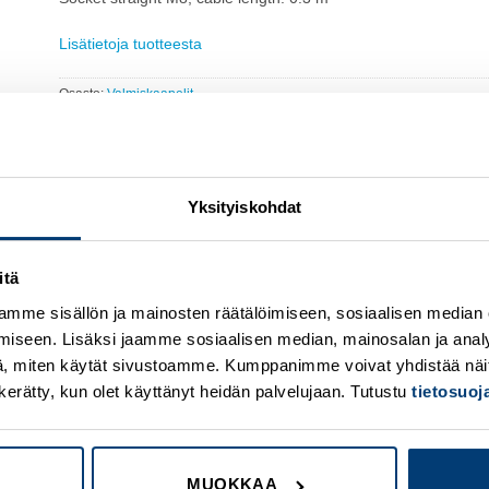
Lisätietoja tuotteesta
Osasto:
Valmiskaapelit
Yksityiskohdat
itä
mme sisällön ja mainosten räätälöimiseen, sosiaalisen median
Add to
A
wishlist
w
iseen. Lisäksi jaamme sosiaalisen median, mainosalan ja analy
, miten käytät sivustoamme. Kumppanimme voivat yhdistää näitä t
on kerätty, kun olet käyttänyt heidän palvelujaan. Tutustu
tietosuo
MUOKKAA