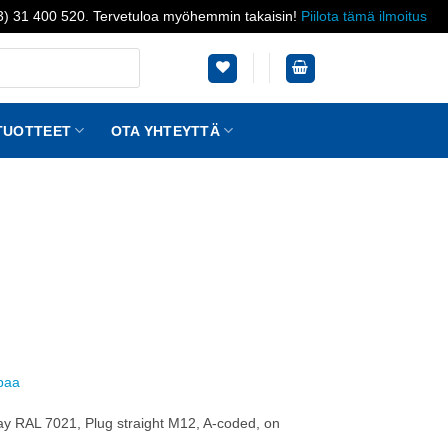
03) 31 400 520. Tervetuloa myöhemmin takaisin!
Piilota tämä ilmoitus
TUOTTEET
OTA YHTEYTTÄ
ppaa
ray RAL 7021, Plug straight M12, A-coded, on