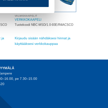
VALMISKAAPELIT
VERKKOKAAPELI
ACSCO
Tuotekoodi NBC-MSD/1.0-93E/R4ACSCO
 ja
Kirjaudu sisään nähdäksesi hinnat ja
käyttääksesi verkkokauppaa
MYYMÄLÄ
 Tampere
30–16.00, pe 7.30–15.00
520