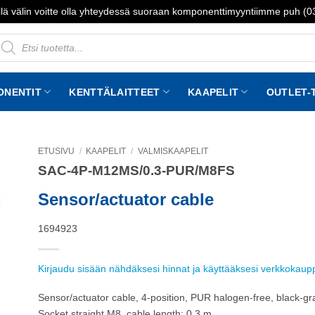
lä välin voitte olla yhteydessä suoraan komponenttimyyntiimme puh (
roducts
earch
ONENTIT
KENTTÄLAITTEET
KAAPELIT
OUTLET-
ETUSIVU
/
KAAPELIT
/
VALMISKAAPELIT
SAC-4P-M12MS/0.3-PUR/M8FS
to
st
Sensor/actuator cable
1694923
Kirjaudu sisään nähdäksesi hinnat ja käyttääksesi verkkokau
Sensor/actuator cable, 4-position, PUR halogen-free, black-g
Socket straight M8, cable length: 0.3 m