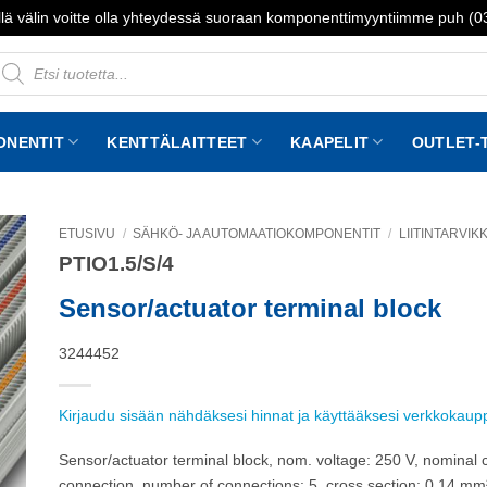
lä välin voitte olla yhteydessä suoraan komponenttimyyntiimme puh (
roducts
earch
ONENTIT
KENTTÄLAITTEET
KAAPELIT
OUTLET-
ETUSIVU
/
SÄHKÖ- JA AUTOMAATIOKOMPONENTIT
/
LIITINTARVIK
PTIO1.5/S/4
to
st
Sensor/actuator terminal block
3244452
Kirjaudu sisään nähdäksesi hinnat ja käyttääksesi verkkokau
Sensor/actuator terminal block, nom. voltage: 250 V, nominal 
connection, number of connections: 5, cross section: 0.14 mm