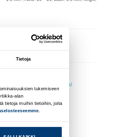
Tietoja
 ominaisuuksien tukemiseen
tiikka-alan
dd to
Add to
ishlist
wishlist
ietoja muihin tietoihin, joita
jaselosteeseemme
.
SALLI KAIKKI