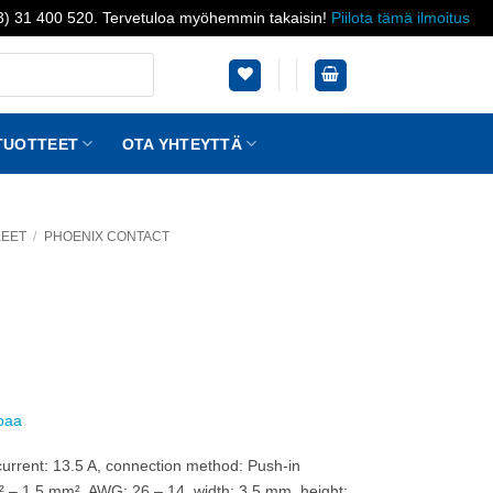
03) 31 400 520. Tervetuloa myöhemmin takaisin!
Piilota tämä ilmoitus
TUOTTEET
OTA YHTEYTTÄ
KEET
/
PHOENIX CONTACT
ppaa
current: 13.5 A, connection method: Push-in
² – 1.5 mm², AWG: 26 – 14, width: 3.5 mm, height: