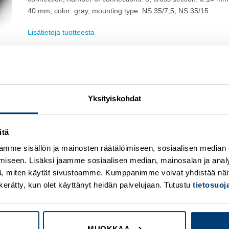
40 mm, color: gray, mounting type: NS 35/7,5, NS 35/15
Lisätietoja tuotteesta
Osasto:
Phoenix Contact
Yksityiskohdat
itä
mme sisällön ja mainosten räätälöimiseen, sosiaalisen median
iseen. Lisäksi jaamme sosiaalisen median, mainosalan ja analy
Add to
A
wishlist
w
, miten käytät sivustoamme. Kumppanimme voivat yhdistää näitä t
on kerätty, kun olet käyttänyt heidän palvelujaan. Tutustu
tietosuo
MUOKKAA