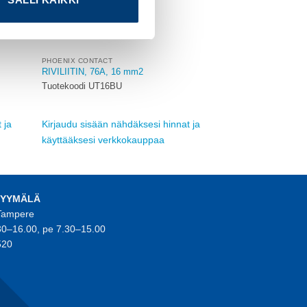
PHOENIX CONTACT
RIVILIITIN, 76A, 16 mm2
Tuotekoodi UT16BU
 ja
Kirjaudu sisään nähdäksesi hinnat ja
käyttääksesi verkkokauppaa
MYYMÄLÄ
 Tampere
30–16.00, pe 7.30–15.00
520