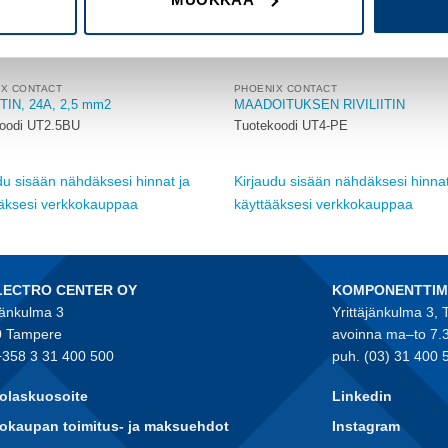
IX CONTACT
PHOENIX CONTACT
ITIN, 24A, 2,5 mm2
MAADOITUKSEN RIVILIITIN
oodi UT2.5BU
Tuotekoodi UT4-PE
du sisään nähdäksesi hinnat ja
Kirjaudu sisään nähdäksesi hinnat
ääksesi verkkokauppaa
käyttääksesi verkkokauppaa
LECTRO CENTER OY
KOMPONENTTI
jänkulma 3
Yrittäjänkulma 3,
 Tampere
avoinna ma–to 7.
+358 3 31 400 500
puh. (03) 31 400 
olaskuosoite
Linkedin
okaupan toimitus- ja maksuehdot
Instagram