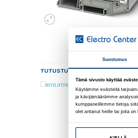
Suostumus
TUTUSTU MYÖS
Tämä sivusto käyttää eväste
Käytämme evästeitä tarjoama
ja kävijämäärämme analysoim
Add to
Add to
wishlist
wishlist
kumppaneillemme tietoja siitä
olet antanut heille tai joita 
KIELLÄ