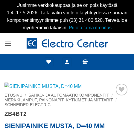
Uusimme verkkokauppaa ja se on pois käytöstä
1.4.-17.5.2026. Tällä välin voitte olla yhteydessä suoraan
komponenttimyyntiimme puh (03) 31 400 520. Tervetuloa
myöhemmin takaisin!
Piilota tämä ilmoitus
Skip
to
content
ETUSIVU
/
SÄHKÖ- JA AUTOMAATIOKOMPONENTIT
/
MERKKILAMPUT, PAINONAPIT, KYTKIMET JA MITTARIT
/
Add to
SCHNEIDER ELECTRIC
wishlist
ZB4BT2
SIENIPAINIKE MUSTA, D=40 MM