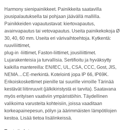
Harmony sienipainikkeet. Painikkeita saatavilla
jousipalautuksella tai pohjaan jäävällä mallilla.
Painikkeiden vapautustavat: kiertovapautus,
avainvapautus tai vetovapautus. Useita painikekokoja Ø
30, 40, 60 mm. Useita eri värivaihtoehtoja. Kytkentä:
ruuviliittimet,
plug-in -liittimet, Faston-liittimet, jousiliittimet.
Lujarakenteisia ja turvallisia. Sertifioitu ja hyväksytty
kaikilla mantereilla: EN/IEC, UL, CSA, CCC, Gost, JIS,
NEMA…CE-merkintä. Kotelointi jopa IP 66, IP69K.
Erikoiskoskettimet pienille tai suurille virroille Tärinää
kestävät liitinruuvit (jälkikiristystä ei tarvita). Saatavana
myös erityisen vaativiin ympäristöihin. Täydellinen
valikoima varusteita kohteisiin, joissa vaaditaan
korkeapainepesun, pölyn ja äärimmäisten lämpötilojen
kestoa. Lisää tietoa lisälinkeissä.