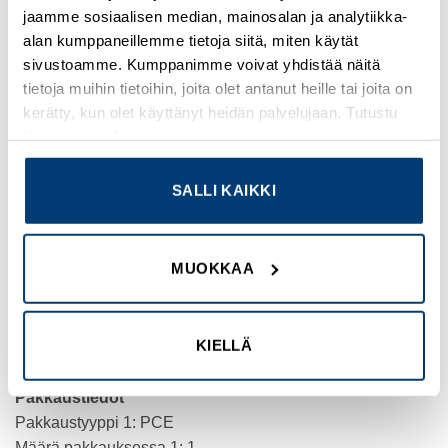
GB 14048.5
jaamme sosiaalisen median, mainosalan ja analytiikka-
JIS C8201-5-1
alan kumppaneillemme tietoja siitä, miten käytät
IEC 60947-5-4
sivustoamme. Kumppanimme voivat yhdistää näitä
IEC 60947-1
tietoja muihin tietoihin, joita olet antanut heille tai joita on
ISO 13850
kerätty, kun olet käyttänyt heidän palvelujaan. Tutustu
UL 508
tietosuojaselosteeseemme
.
IEC 60204-1
IEC 60947-5-1
SALLI KAIKKI
CSA C22.2 Nro 14
JIS C8201-1
Tärinänkestoisuus: 5 gn (f= 2…500 Hz)IEC 60068-2-6
MUOKKAA
Iskunkestävyys: 30 gn (kesto = 18 ms) Puolen siniaallon
kiihtyvyys IEC 60068-2-27
50 gn (kesto = 11 ms) Puolen siniaallon kiihtyvyys IEC
KIELLÄ
60068-2-27
Pakkaustiedot
Pakkaustyyppi 1: PCE
Määrä pakkauksessa 1: 1