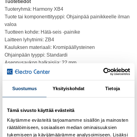
Tuotetiedot
Tuoteryhmä: Harmony XB4
Tuote tai komponenttityyppi: Ohjainpää painikkeelle ilman
valoa
Tuotteen kohde: Hätä-seis -painike
Laitteen lyhytnimi: ZB4
Kauluksen materiaali: Kromipäällysteinen
Ohjainpään tyyppi: Standardi
Asennusaukon halkaisija: 22 mm
Ohjainpään tyyppi: Lukittuva
Kuittaus: Paina-vedä
Ohjainpään profiili: Musta sieniohjainpää Ø 40 mm,
Suostumus
Yksityiskohdat
Tietoja
merkitsemätön
Ympäristötiedot
Tämä sivusto käyttää evästeitä
Standardit:
Käytämme evästeitä tarjoamamme sisällön ja mainosten
IEC 60364-5-53
räätälöimiseen, sosiaalisen median ominaisuuksien
IEC 60947-5-5
tukemiseen ja kävijämäärämme analysoimiseen. Lisäksi