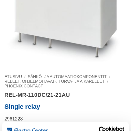
ETUSIVU
/
SÄHKÖ- JA AUTOMAATIOKOMPONENTIT
/
RELEET, OHJELMOITAVAT-, TURVA- JA AIKARELEET
/
PHOENIX CONTACT
REL-MR-110DC/21-21AU
Single relay
2961228