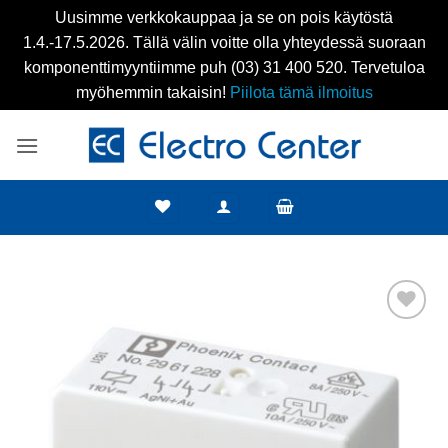
Uusimme verkkokauppaa ja se on pois käytöstä
1.4.-17.5.2026. Tällä välin voitte olla yhteydessä suoraan
komponenttimyyntiimme puh (03) 31 400 520. Tervetuloa
myöhemmin takaisin!
Piilota tämä ilmoitus
Skip
to
content
Add to
wishlist