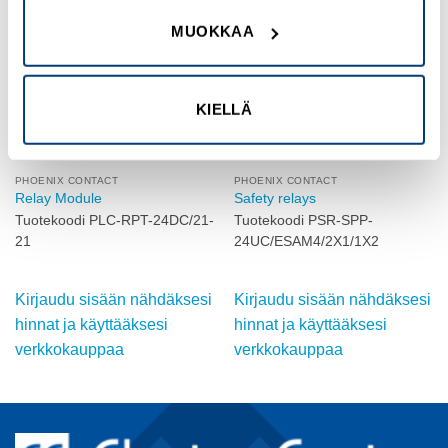
Add to
Add to
MUOKKAA
wishlist
wishlist
KIELLÄ
PHOENIX CONTACT
PHOENIX CONTACT
Relay Module
Safety relays
Tuotekoodi PLC-RPT-24DC/21-
Tuotekoodi PSR-SPP-
21
24UC/ESAM4/2X1/1X2
Kirjaudu sisään nähdäksesi
Kirjaudu sisään nähdäksesi
hinnat ja käyttääksesi
hinnat ja käyttääksesi
verkkokauppaa
verkkokauppaa