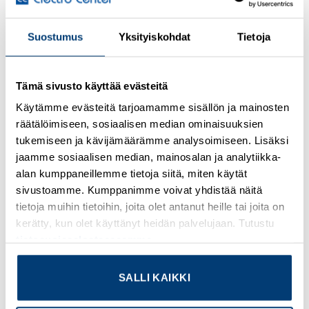
Suostumus
Yksityiskohdat
Tietoja
Kirjaudu sisään nähdäksesi hinnat ja käyttääksesi
verkkokauppaa
Tämä sivusto käyttää evästeitä
Plug-in miniature power relay, with multi-layer gold contact,
Käytämme evästeitä tarjoamamme sisällön ja mainosten
2 PDTs, input voltage 110 V DC
räätälöimiseen, sosiaalisen median ominaisuuksien
tukemiseen ja kävijämäärämme analysoimiseen. Lisäksi
Lisätietoja tuotteesta
jaamme sosiaalisen median, mainosalan ja analytiikka-
alan kumppaneillemme tietoja siitä, miten käytät
Osasto:
Phoenix Contact
sivustoamme. Kumppanimme voivat yhdistää näitä
tietoja muihin tietoihin, joita olet antanut heille tai joita on
kerätty, kun olet käyttänyt heidän palvelujaan. Tutustu
tietosuojaselosteeseemme
.
TUTUSTU MYÖS
SALLI KAIKKI