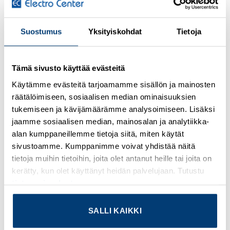
Suostumus
Yksityiskohdat
Tietoja
Kirjaudu sisään nähdäksesi hinnat ja käyttääksesi
verkkokauppaa
Tämä sivusto käyttää evästeitä
Plug-in miniature power relay, with power contact for high
continuous currents, 1 PDT, input voltage 24 V DC
Käytämme evästeitä tarjoamamme sisällön ja mainosten
räätälöimiseen, sosiaalisen median ominaisuuksien
Lisätietoja tuotteesta
tukemiseen ja kävijämäärämme analysoimiseen. Lisäksi
jaamme sosiaalisen median, mainosalan ja analytiikka-
Osasto:
Phoenix Contact
alan kumppaneillemme tietoja siitä, miten käytät
sivustoamme. Kumppanimme voivat yhdistää näitä
tietoja muihin tietoihin, joita olet antanut heille tai joita on
kerätty, kun olet käyttänyt heidän palvelujaan. Tutustu
tietosuojaselosteeseemme
.
TUTUSTU MYÖS
SALLI KAIKKI