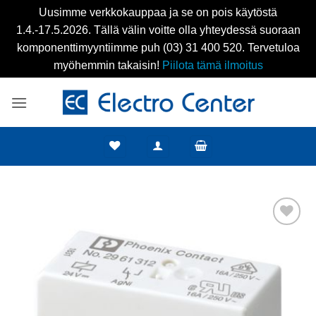
Uusimme verkkokauppaa ja se on pois käytöstä
1.4.-17.5.2026. Tällä välin voitte olla yhteydessä suoraan
komponenttimyyntiimme puh (03) 31 400 520. Tervetuloa
myöhemmin takaisin!
Piilota tämä ilmoitus
Skip
to
content
Add to
wishlist