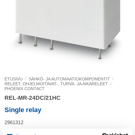
ETUSIVU
/
SÄHKÖ- JA AUTOMAATIOKOMPONENTIT
/
RELEET, OHJELMOITAVAT-, TURVA- JA AIKARELEET
/
PHOENIX CONTACT
REL-MR-24DC/21HC
Single relay
2961312