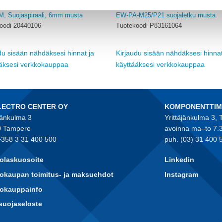
ITARVIKKEET
KAAPELITARVIKKEET
, Suojaspiraali, 6mm musta
EW-PA-M25/P21 suojaletku musta
oodi 20440106
Tuotekoodi P83161064
du sisään nähdäksesi hinnat ja
Kirjaudu sisään nähdäksesi hinnat
ääksesi verkkokauppaa
käyttääksesi verkkokauppaa
LECTRO CENTER OY
KOMPONENTTI
jänkulma 3
Yrittäjänkulma 3,
 Tampere
avoinna ma–to 7.
+358 3 31 400 500
puh. (03) 31 400 
olaskuosoite
Linkedin
okaupan toimitus- ja maksuehdot
Instagram
kokauppainfo
suojaseloste