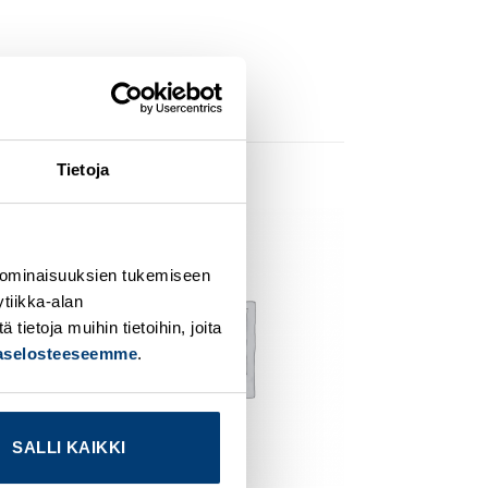
Tietoja
dd to
Add to
 ominaisuuksien tukemiseen
ishlist
wishlist
tiikka-alan
ietoja muihin tietoihin, joita
jaselosteeseemme
.
SALLI KAIKKI