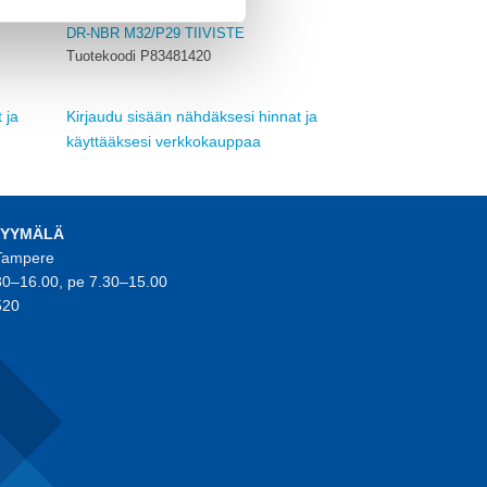
KAAPELITARVIKKEET
DR-NBR M32/P29 TIIVISTE
Tuotekoodi P83481420
 ja
Kirjaudu sisään nähdäksesi hinnat ja
käyttääksesi verkkokauppaa
MYYMÄLÄ
 Tampere
30–16.00, pe 7.30–15.00
520