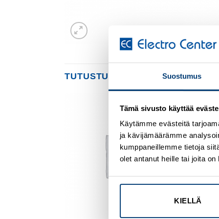
TUTUSTU MYÖS
Suostumus
Tämä sivusto käyttää eväste
Add to
Add to
Käytämme evästeitä tarjoama
wishlist
wishlist
ja kävijämäärämme analysoim
kumppaneillemme tietoja siitä
olet antanut heille tai joita 
KIELLÄ