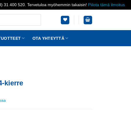
03) 31 400 520. Tervetuloa myöhemmin takaisin!
Piilota tämä ilmoitus
TUOTTEET
OTA YHTEYTTÄ
4-kierre
ppaa