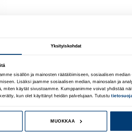
Yksityiskohdat
itä
Add to
A
mme sisällön ja mainosten räätälöimiseen, sosiaalisen median
wishlist
w
iseen. Lisäksi jaamme sosiaalisen median, mainosalan ja analy
, miten käytät sivustoamme. Kumppanimme voivat yhdistää näitä t
on kerätty, kun olet käyttänyt heidän palvelujaan. Tutustu
tietosuo
MUOKKAA