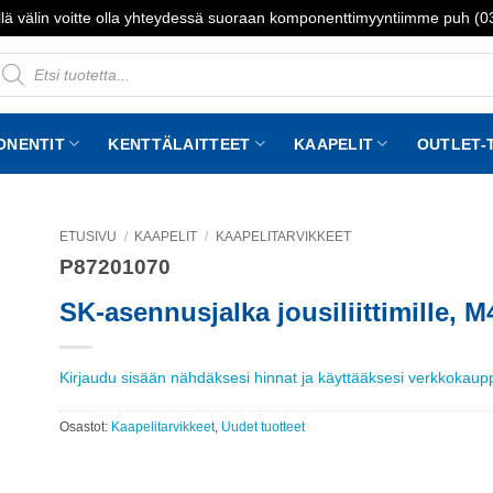
lä välin voitte olla yhteydessä suoraan komponenttimyyntiimme puh (
roducts
earch
ONENTIT
KENTTÄLAITTEET
KAAPELIT
OUTLET-
ETUSIVU
/
KAAPELIT
/
KAAPELITARVIKKEET
P87201070
to
st
SK-asennusjalka jousiliittimille, M
Kirjaudu sisään nähdäksesi hinnat ja käyttääksesi verkkokau
Osastot:
Kaapelitarvikkeet
,
Uudet tuotteet