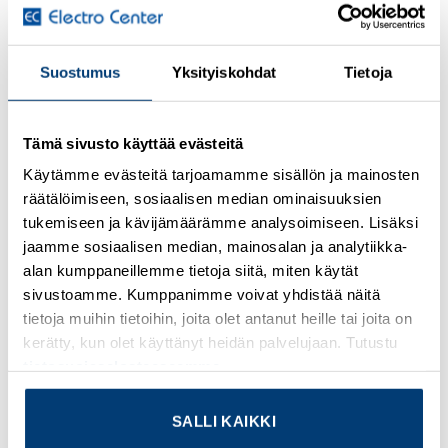
Kirjaudu sisään nähdäksesi hinnat ja käyttääksesi
Suostumus
Yksityiskohdat
Tietoja
verkkokauppaa
Snap-in markers, Sheet, white, unlabeled, can be labeled
Tämä sivusto käyttää evästeitä
with: BLUEMARK ID COLOR, BLUEMARK ID,
BLUEMARK CLED, PLOTMARK, CMS-P1-PLOTTER,
Käytämme evästeitä tarjoamamme sisällön ja mainosten
mounting type: snapped into marker carrier, lettering field
räätälöimiseen, sosiaalisen median ominaisuuksien
size: 27 x 8 mm
tukemiseen ja kävijämäärämme analysoimiseen. Lisäksi
jaamme sosiaalisen median, mainosalan ja analytiikka-
Lisätietoja tuotteesta
alan kumppaneillemme tietoja siitä, miten käytät
sivustoamme. Kumppanimme voivat yhdistää näitä
Osasto:
Merkintätarvikkeet
tietoja muihin tietoihin, joita olet antanut heille tai joita on
kerätty, kun olet käyttänyt heidän palvelujaan. Tutustu
tietosuojaselosteeseemme
.
SALLI KAIKKI
TUTUSTU MYÖS