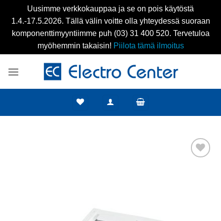
Uusimme verkkokauppaa ja se on pois käytöstä
1.4.-17.5.2026. Tällä välin voitte olla yhteydessä suoraan
komponenttimyyntiimme puh (03) 31 400 520. Tervetuloa
myöhemmin takaisin!
Piilota tämä ilmoitus
Skip
to
content
Add to
wishlist