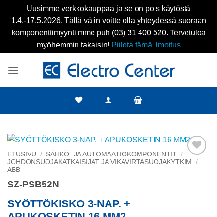
Uusimme verkkokauppaa ja se on pois käytöstä
1.4.-17.5.2026. Tällä välin voitte olla yhteydessä suoraan
komponenttimyyntiimme puh (03) 31 400 520. Tervetuloa
myöhemmin takaisin!
Piilota tämä ilmoitus
Skip
to
content
ETUSIVU
/
SÄHKÖ- JA AUTOMAATIOKOMPONENTIT
/
JOHDONSUOJAKATKAISIJAT JA VIKAVIRTASUOJAKYTKIM
/
Add to
ABB
wishlist
SZ-PSB52N
SYÖTTÖKISKO 3-NAP. +
APUKOSKETIN 16 MM2