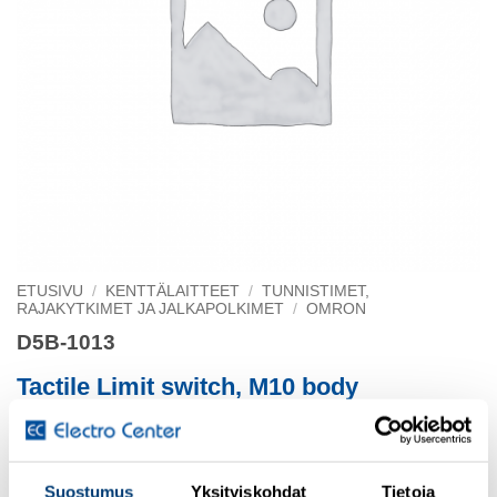
ETUSIVU
/
KENTTÄLAITTEET
/
TUNNISTIMET,
RAJAKYTKIMET JA JALKAPOLKIMET
/
OMRON
D5B-1013
Tactile Limit switch, M10 body
hemispheric actuator, 3 m prewired
Suostumus
Yksityiskohdat
Tietoja