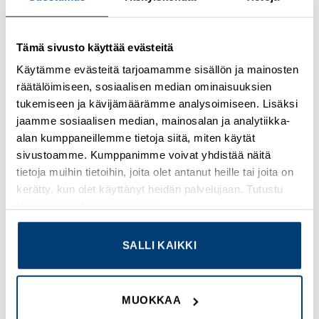
Kirjaudu sisään nähdäksesi hinnat ja käyttääksesi
Tämä sivusto käyttää evästeitä
verkkokauppaa
Käytämme evästeitä tarjoamamme sisällön ja mainosten
räätälöimiseen, sosiaalisen median ominaisuuksien
Osastot:
Omron
,
Uudet tuotteet
tukemiseen ja kävijämäärämme analysoimiseen. Lisäksi
jaamme sosiaalisen median, mainosalan ja analytiikka-
alan kumppaneillemme tietoja siitä, miten käytät
sivustoamme. Kumppanimme voivat yhdistää näitä
tietoja muihin tietoihin, joita olet antanut heille tai joita on
TUTUSTU MYÖS
kerätty, kun olet käyttänyt heidän palvelujaan. Tutustu
tietosuojaselosteeseemme
.
Add to
Add to
SALLI KAIKKI
wishlist
wishlist
MUOKKAA