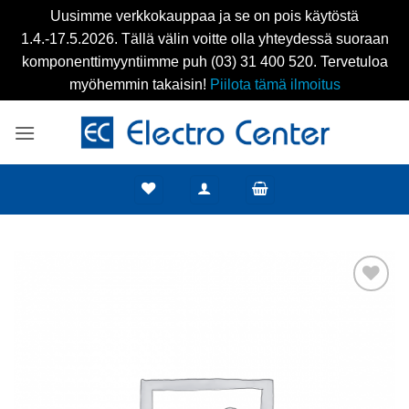
Uusimme verkkokauppaa ja se on pois käytöstä
1.4.-17.5.2026. Tällä välin voitte olla yhteydessä suoraan
komponenttimyyntiimme puh (03) 31 400 520. Tervetuloa
myöhemmin takaisin!
Piilota tämä ilmoitus
Skip
to
content
Add to
wishlist