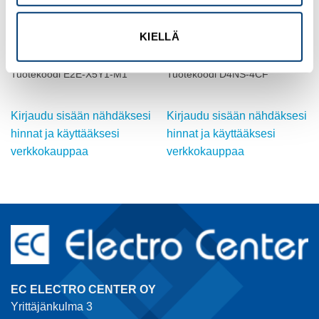
OMRON
OMRON
KIELLÄ
INDUKTIIVINEN ANTURI, M18,
TURVAOVIKYTKIN,
suojattu
M20,NC+NC+NO
Tuotekoodi E2E-X5Y1-M1
Tuotekoodi D4NS-4CF
Kirjaudu sisään nähdäksesi
Kirjaudu sisään nähdäksesi
hinnat ja käyttääksesi
hinnat ja käyttääksesi
verkkokauppaa
verkkokauppaa
EC ELECTRO CENTER OY
Yrittäjänkulma 3