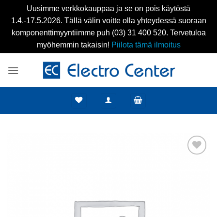
Uusimme verkkokauppaa ja se on pois käytöstä
1.4.-17.5.2026. Tällä välin voitte olla yhteydessä suoraan
komponenttimyyntiimme puh (03) 31 400 520. Tervetuloa
myöhemmin takaisin!
Piilota tämä ilmoitus
Skip
to
content
Add to
wishlist