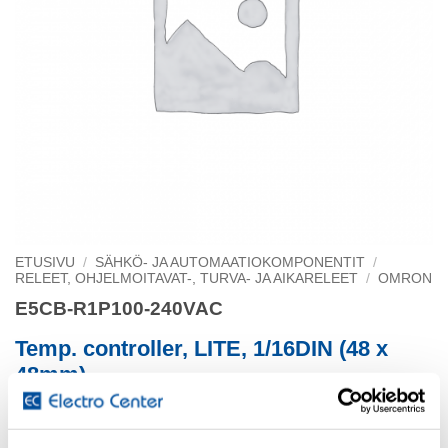
ETUSIVU
/
SÄHKÖ- JA AUTOMAATIOKOMPONENTIT
/
RELEET, OHJELMOITAVAT-, TURVA- JA AIKARELEET
/
OMRON
E5CB-R1P100-240VAC
Temp. controller, LITE, 1/16DIN (48 x
48mm)
relay output, ON/OFF or PID Control, Pt100 RTD inp