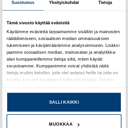
Suostumus
Yksityiskohdat
Tietoja
Kirjaudu sisään nähdäksesi hinnat ja käyttääksesi
Tämä sivusto käyttää evästeitä
verkkokauppaa
Käytämme evästeitä tarjoamamme sisällön ja mainosten
räätälöimiseen, sosiaalisen median ominaisuuksien
Osastot:
Omron
,
Uudet tuotteet
tukemiseen ja kävijämäärämme analysoimiseen. Lisäksi
jaamme sosiaalisen median, mainosalan ja analytiikka-
alan kumppaneillemme tietoja siitä, miten käytät
sivustoamme. Kumppanimme voivat yhdistää näitä
tietoja muihin tietoihin, joita olet antanut heille tai joita on
TUTUSTU MYÖS
kerätty, kun olet käyttänyt heidän palvelujaan. Tutustu
tietosuojaselosteeseemme
.
SALLI KAIKKI
Add to
Add to
wishlist
wishlist
MUOKKAA