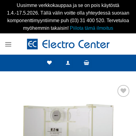
Uusimme verkkokauppaa ja se on pois käytöstä
1.4.-17.5.2026. Tällä välin voitte olla yhteydessä suoraan
komponenttimyyntiimme puh (03) 31 400 520. Tervetuloa
myöhemmin takaisin!
Piilota tämä ilmoitus
Skip
to
content
Add to
wishlist