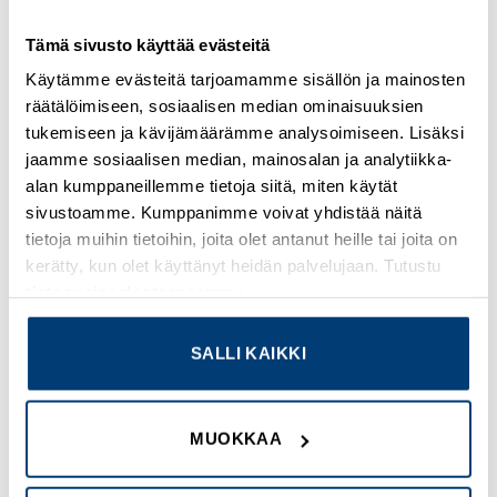
CATALOG NUMBER
Tämä sivusto käyttää evästeitä
208286
Käytämme evästeitä tarjoamamme sisällön ja mainosten
räätälöimiseen, sosiaalisen median ominaisuuksien
EAN
tukemiseen ja kävijämäärämme analysoimiseen. Lisäksi
4015082082864
jaamme sosiaalisen median, mainosalan ja analytiikka-
alan kumppaneillemme tietoja siitä, miten käytät
PRODUCT LENGTH/DEPTH
sivustoamme. Kumppanimme voivat yhdistää näitä
92 mm
tietoja muihin tietoihin, joita olet antanut heille tai joita on
kerätty, kun olet käyttänyt heidän palvelujaan. Tutustu
PRODUCT HEIGHT
tietosuojaselosteeseemme
.
145 mm
PRODUCT WIDTH
SALLI KAIKKI
175 mm
PRODUCT WEIGHT
MUOKKAA
0.22 kg