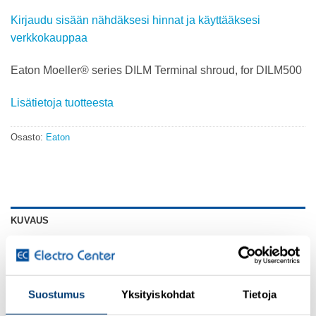
Kirjaudu sisään nähdäksesi hinnat ja käyttääksesi
verkkokauppaa
Eaton Moeller® series DILM Terminal shroud, for DILM500
Lisätietoja tuotteesta
Osasto:
Eaton
KUVAUS
GENERAL SPECIFICATIONS
PRODUCT NAME
Suostumus
Yksityiskohdat
Tietoja
Eaton Moeller® series DILM terminal cover