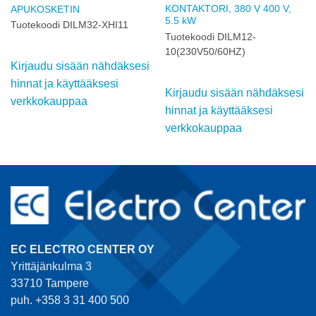
KONTAKTORI, 380 V 400 V,
APUKOSKETIN
5.5 kW
Tuotekoodi DILM32-XHI11
Tuotekoodi DILM12-
10(230V50/60HZ)
Kirjaudu sisään nähdäksesi
hinnat ja käyttääksesi
Kirjaudu sisään nähdäksesi
verkkokauppaa
hinnat ja käyttääksesi
verkkokauppaa
EC ELECTRO CENTER OY
Yrittäjänkulma 3
33710 Tampere
puh. +358 3 31 400 500