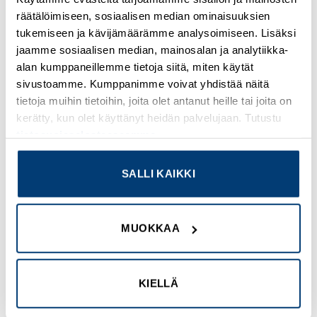
KUVAUS
räätälöimiseen, sosiaalisen median ominaisuuksien
tukemiseen ja kävijämäärämme analysoimiseen. Lisäksi
Tuotetiedot
jaamme sosiaalisen median, mainosalan ja analytiikka-
alan kumppaneillemme tietoja siitä, miten käytät
Alue
sivustoamme. Kumppanimme voivat yhdistää näitä
TeSys
tietoja muihin tietoihin, joita olet antanut heille tai joita on
TeSys Deca
kerätty, kun olet käyttänyt heidän palvelujaan. Tutustu
tietosuojaselosteeseemme
.
Tuotenimi
TeSys CAD
SALLI KAIKKI
Tuote tai komponentti tyyppi
Ohjausrele
MUOKKAA
Laitteen lyhytnimi
CAD
KIELLÄ
Kontaktorisovellus
Ohjauspiiri