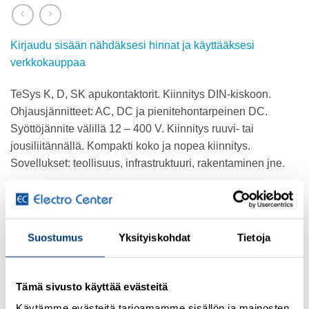
Kirjaudu sisään nähdäksesi hinnat ja käyttääksesi
verkkokauppaa
TeSys K, D, SK apukontaktorit. Kiinnitys DIN-kiskoon.
Ohjausjännitteet: AC, DC ja pienitehontarpeinen DC.
Syöttöjännite välillä 12 – 400 V. Kiinnitys ruuvi- tai
jousiliitännällä. Kompakti koko ja nopea kiinnitys.
Sovellukset: teollisuus, infrastruktuuri, rakentaminen jne.
Lisätietoja tuotteesta
Osasto:
Schneider Electric
Suostumus
Yksityiskohdat
Tietoja
Tämä sivusto käyttää evästeitä
Käytämme evästeitä tarjoamamme sisällön ja mainosten