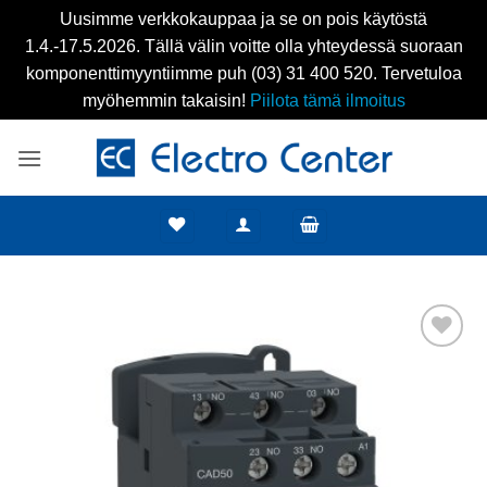
Uusimme verkkokauppaa ja se on pois käytöstä
1.4.-17.5.2026. Tällä välin voitte olla yhteydessä suoraan
komponenttimyyntiimme puh (03) 31 400 520. Tervetuloa
myöhemmin takaisin!
Piilota tämä ilmoitus
Skip
to
content
Add to
wishlist