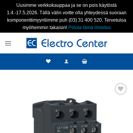
Uusimme verkkokauppaa ja se on pois käytöstä
1.4.-17.5.2026. Tällä välin voitte olla yhteydessä suoraan
komponenttimyyntiimme puh (03) 31 400 520. Tervetuloa
myöhemmin takaisin!
Piilota tämä ilmoitus
Skip
to
content
Add to
wishlist