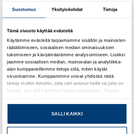
TeSys
TeSys Deca
Suostumus
Yksityiskohdat
Tietoja
Tuoteryhmä
TeSys Deca
Tämä sivusto käyttää evästeitä
Käytämme evästeitä tarjoamamme sisällön ja mainosten
Tuote tai komponentti tyyppi
räätälöimiseen, sosiaalisen median ominaisuuksien
Kontaktori
tukemiseen ja kävijämäärämme analysoimiseen. Lisäksi
jaamme sosiaalisen median, mainosalan ja analytiikka-
Laitteen lyhytnimi
alan kumppaneillemme tietoja siitä, miten käytät
LC1D
sivustoamme. Kumppanimme voivat yhdistää näitä
tietoja muihin tietoihin, joita olet antanut heille tai joita on
Kontaktorisovellus
kerätty, kun olet käyttänyt heidän palvelujaan. Tutustu
Moottorin ohjaus
tietosuojaselosteeseemme
.
Resistiivinen kuorma
Käyttökategoria
SALLI KAIKKI
AC-4
AC-1