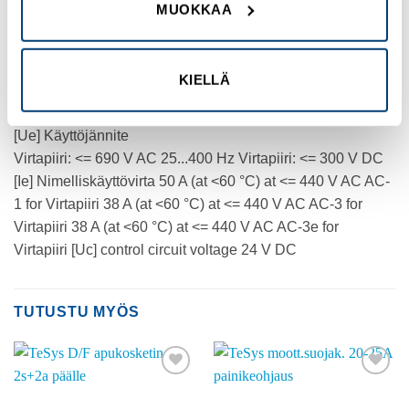
AC-3
MUOKKAA
AC-3e
Napojen tyyppi
KIELLÄ
3P
[Ue] Käyttöjännite
Virtapiiri: <= 690 V AC 25...400 Hz Virtapiiri: <= 300 V DC
[Ie] Nimelliskäyttövirta 50 A (at <60 °C) at <= 440 V AC AC-
1 for Virtapiiri 38 A (at <60 °C) at <= 440 V AC AC-3 for
Virtapiiri 38 A (at <60 °C) at <= 440 V AC AC-3e for
Virtapiiri [Uc] control circuit voltage 24 V DC
TUTUSTU MYÖS
Add to
Add to
wishlist
wishlist