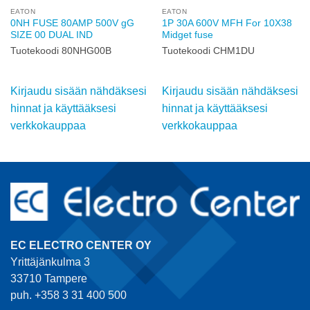
EATON
EATON
0NH FUSE 80AMP 500V gG
1P 30A 600V MFH For 10X38
SIZE 00 DUAL IND
Midget fuse
Tuotekoodi 80NHG00B
Tuotekoodi CHM1DU
Kirjaudu sisään nähdäksesi
Kirjaudu sisään nähdäksesi
hinnat ja käyttääksesi
hinnat ja käyttääksesi
verkkokauppaa
verkkokauppaa
EC ELECTRO CENTER OY
Yrittäjänkulma 3
33710 Tampere
puh. +358 3 31 400 500