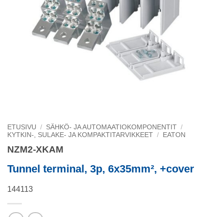
ETUSIVU
/
SÄHKÖ- JA AUTOMAATIOKOMPONENTIT
/
KYTKIN-, SULAKE- JA KOMPAKTITARVIKKEET
/
EATON
NZM2-XKAM
Tunnel terminal, 3p, 6x35mm², +cover
144113