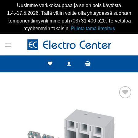
Uusimme verkkokauppaa ja se on pois käytöstä
1.4.-17.5.2026. Tällä välin voitte olla yhteydessä suoraan
komponenttimyyntiimme puh (03) 31 400 520. Tervetuloa
myöhemmin takaisin!
Piilota tämä ilmoitus
Skip
to
content
Add to
wishlist