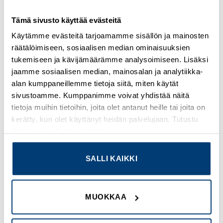
PRODUCT NAME
Eaton Moeller series NZM connection type
Tämä sivusto käyttää evästeitä
Käytämme evästeitä tarjoamamme sisällön ja mainosten
CATALOG NUMBER
räätälöimiseen, sosiaalisen median ominaisuuksien
144113
tukemiseen ja kävijämäärämme analysoimiseen. Lisäksi
jaamme sosiaalisen median, mainosalan ja analytiikka-
EAN
alan kumppaneillemme tietoja siitä, miten käytät
4015081406296
sivustoamme. Kumppanimme voivat yhdistää näitä
tietoja muihin tietoihin, joita olet antanut heille tai joita on
PRODUCT LENGTH/DEPTH
kerätty, kun olet käyttänyt heidän palvelujaan. Tutustu
81 mm
tietosuojaselosteeseemme
.
PRODUCT HEIGHT
87 mm
SALLI KAIKKI
PRODUCT WIDTH
105 mm
MUOKKAA
PRODUCT WEIGHT