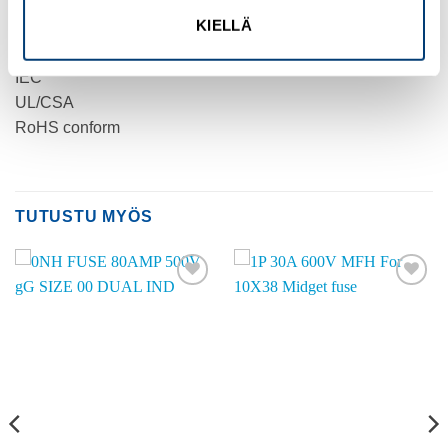
0.42 kg
KIELLÄ
COMPLIANCES
IEC
UL/CSA
RoHS conform
TUTUSTU MYÖS
Add to
Add to
wishlist
wishlist