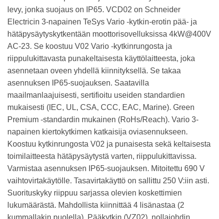
levy, jonka suojaus on IP65. VCD02 on Schneider
Electricin 3-napainen TeSys Vario -kytkin-erotin pää- ja
hätäpysäytyskytkentään moottorisovelluksissa 4kW@400V
AC-23. Se koostuu V02 Vario -kytkinrungosta ja
riippulukittavasta punakeltaisesta käyttölaitteesta, joka
asennetaan oveen yhdellä kiinnityksellä. Se takaa
asennuksen IP65-suojauksen. Saatavilla
maailmanlaajuisesti, sertifioitu useiden standardien
mukaisesti (IEC, UL, CSA, CCC, EAC, Marine). Green
Premium -standardin mukainen (RoHs/Reach). Vario 3-
napainen kiertokytkimen katkaisija oviasennukseen.
Koostuu kytkinrungosta V02 ja punaisesta sekä keltaisesta
toimilaitteesta hätäpysäytystä varten, riippulukittavissa.
Varmistaa asennuksen IP65-suojauksen. Mitoitettu 690 V
vaihtovirtakäytölle. Tasavirtakäyttö on sallittu 250 V:iin asti.
Suorituskyky riippuu sarjassa olevien koskettimien
lukumäärästä. Mahdollista kiinnittää 4 lisänastaa (2
kummallakin puolella). Pääkytkin (VZ02), nollajohdin