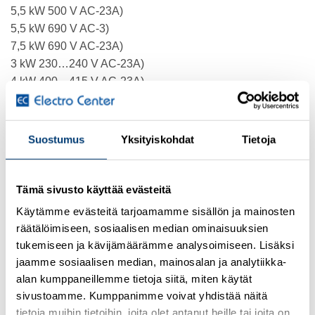
5,5 kW 500 V AC-23A)
5,5 kW 690 V AC-3)
7,5 kW 690 V AC-23A)
3 kW 230…240 V AC-23A)
4 kW 400…415 V AC-23A)
[Ie] Nimelliskäyttövirta: 8,1 A AC-23 Ue: 400 V
[Ith] Perinteinen vapaan ilman lämpövirta: 12 A
[Ithe] Perinteinen suljettu lämpövirta: 10 A
Suostumus
Yksityiskohdat
Tietoja
Tuotantokapasiteetti ( I Rms):
120 A 400 V AC-21A
120 A 400 V AC-22A
Tämä sivusto käyttää evästeitä
120 A 400 V AC-23A
Käytämme evästeitä tarjoamamme sisällön ja mainosten
Katkaisukapasiteetti:
räätälöimiseen, sosiaalisen median ominaisuuksien
120 A 400 V AC-21A)
tukemiseen ja kävijämäärämme analysoimiseen. Lisäksi
120 A 400 V AC-22A)
jaamme sosiaalisen median, mainosalan ja analytiikka-
120 A 400 V AC-23A)
alan kumppaneillemme tietoja siitä, miten käytät
Nimellinen ehdollinen oikosulkuvirta:
sivustoamme. Kumppanimme voivat yhdistää näitä
10 kA 400 V 12 A aM
tietoja muihin tietoihin, joita olet antanut heille tai joita on