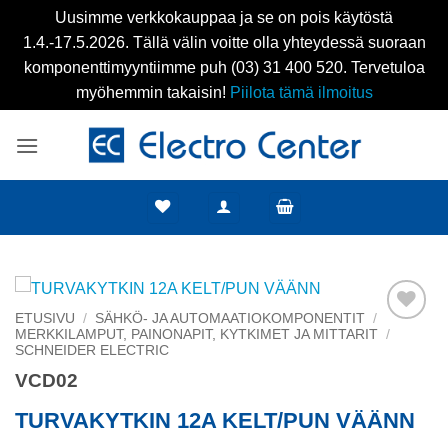
Uusimme verkkokauppaa ja se on pois käytöstä
1.4.-17.5.2026. Tällä välin voitte olla yhteydessä suoraan
komponenttimyyntiimme puh (03) 31 400 520. Tervetuloa
myöhemmin takaisin!
Piilota tämä ilmoitus
Skip
to
content
ETUSIVU
/
SÄHKÖ- JA AUTOMAATIOKOMPONENTIT
/
MERKKILAMPUT, PAINONAPIT, KYTKIMET JA MITTARIT
/
Add to
SCHNEIDER ELECTRIC
wishlist
VCD02
TURVAKYTKIN 12A KELT/PUN VÄÄNN