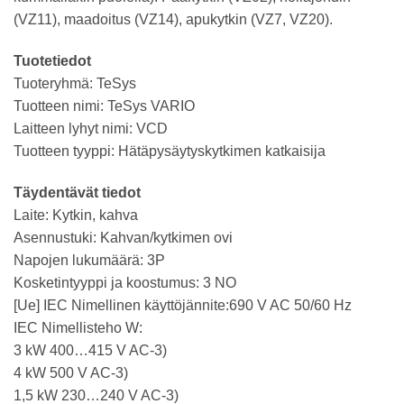
(VZ11), maadoitus (VZ14), apukytkin (VZ7, VZ20).
Tuotetiedot
Tuoteryhmä: TeSys
Tuotteen nimi: TeSys VARIO
Laitteen lyhyt nimi: VCD
Tuotteen tyyppi: Hätäpysäytyskytkimen katkaisija
Täydentävät tiedot
Laite: Kytkin, kahva
Asennustuki: Kahvan/kytkimen ovi
Napojen lukumäärä: 3P
Kosketintyyppi ja koostumus: 3 NO
[Ue] IEC Nimellinen käyttöjännite:690 V AC 50/60 Hz
IEC Nimellisteho W:
3 kW 400…415 V AC-3)
4 kW 500 V AC-3)
1,5 kW 230…240 V AC-3)