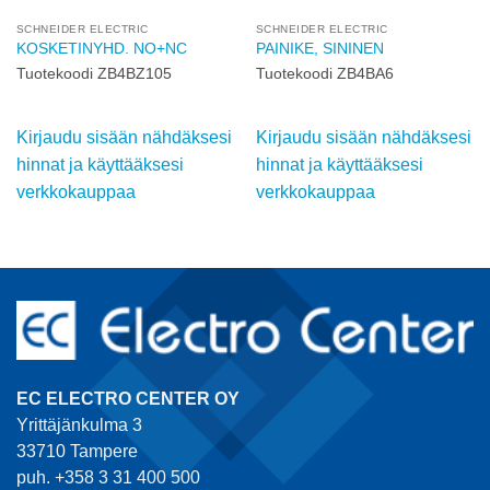
SCHNEIDER ELECTRIC
SCHNEIDER ELECTRIC
KOSKETINYHD. NO+NC
PAINIKE, SININEN
Tuotekoodi ZB4BZ105
Tuotekoodi ZB4BA6
Kirjaudu sisään nähdäksesi
Kirjaudu sisään nähdäksesi
hinnat ja käyttääksesi
hinnat ja käyttääksesi
verkkokauppaa
verkkokauppaa
EC ELECTRO CENTER OY
Yrittäjänkulma 3
33710 Tampere
puh. +358 3 31 400 500