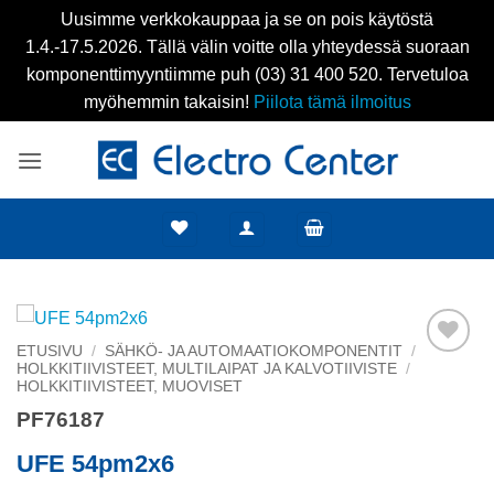
Uusimme verkkokauppaa ja se on pois käytöstä
1.4.-17.5.2026. Tällä välin voitte olla yhteydessä suoraan
komponenttimyyntiimme puh (03) 31 400 520. Tervetuloa
myöhemmin takaisin!
Piilota tämä ilmoitus
Skip
to
content
ETUSIVU
/
SÄHKÖ- JA AUTOMAATIOKOMPONENTIT
/
HOLKKITIIVISTEET, MULTILAIPAT JA KALVOTIIVISTE
/
Add to
HOLKKITIIVISTEET, MUOVISET
wishlist
PF76187
UFE 54pm2x6