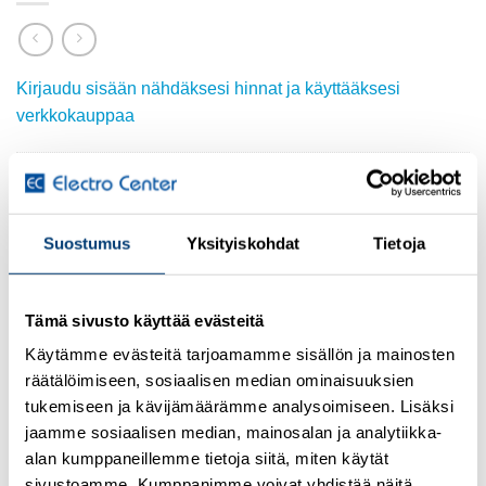
Kirjaudu sisään nähdäksesi hinnat ja käyttääksesi
verkkokauppaa
Osasto:
Holkkitiivisteet, muoviset
Suostumus
Yksityiskohdat
Tietoja
TUTUSTU MYÖS
Tämä sivusto käyttää evästeitä
Käytämme evästeitä tarjoamamme sisällön ja mainosten
räätälöimiseen, sosiaalisen median ominaisuuksien
Add to
Add to
tukemiseen ja kävijämäärämme analysoimiseen. Lisäksi
wishlist
wishlist
jaamme sosiaalisen median, mainosalan ja analytiikka-
alan kumppaneillemme tietoja siitä, miten käytät
sivustoamme. Kumppanimme voivat yhdistää näitä