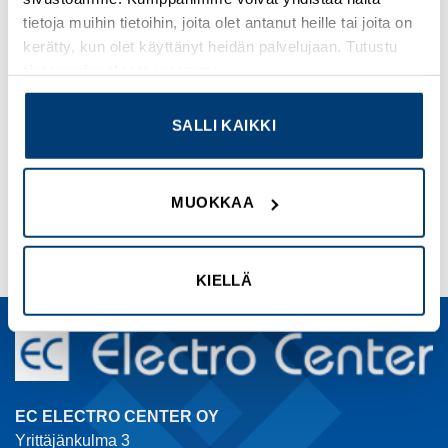
tietoja muihin tietoihin, joita olet antanut heille tai joita on
kerätty, kun olet käyttänyt heidän palvelujaan. Tutustu
tietosuojaselosteeseemme
.
HOLKKITIIVISTEET, MUOVISET
HOLKKITIIVISTEET, MUOVISET
SKINTOP GMP-GL-M16X1,5
LAAJENNUS M25/M32
SGY PA
Tuotekoodi PF28106
SALLI KAIKKI
Tuotekoodi LAPP1014755
Kirjaudu sisään nähdäksesi
Kirjaudu sisään nähdäksesi
MUOKKAA
hinnat ja käyttääksesi
hinnat ja käyttääksesi
verkkokauppaa
verkkokauppaa
KIELLÄ
EC ELECTRO CENTER OY
Yrittäjänkulma 3