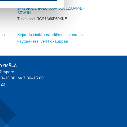
MUUT
1P-SSR-DC IN-ZC 600V 50A 1200VP-E-
SRW IN
Tuotekoodi RGS1A60D50KKE
 ja
Kirjaudu sisään nähdäksesi hinnat ja
käyttääksesi verkkokauppaa
MYYMÄLÄ
 Tampere
30–16.00, pe 7.30–15.00
520