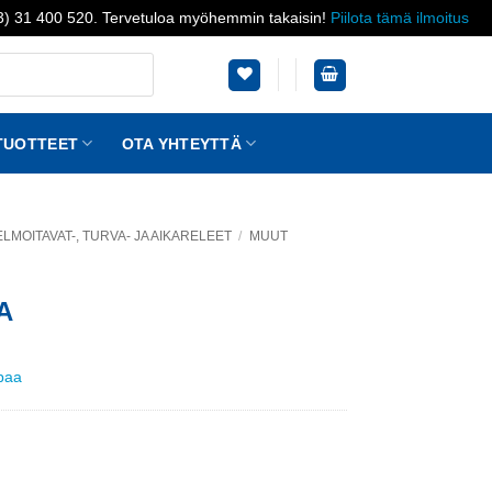
03) 31 400 520. Tervetuloa myöhemmin takaisin!
Piilota tämä ilmoitus
TUOTTEET
OTA YHTEYTTÄ
LMOITAVAT-, TURVA- JA AIKARELEET
/
MUUT
A
ppaa