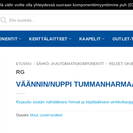
lä välin voitte olla yhteydessä suoraan komponenttimyyntiimme puh (
roducts
earch
ONENTIT
KENTTÄLAITTEET
KAAPELIT
OUTLET-
ETUSIVU
/
SÄHKÖ- JA AUTOMAATIOKOMPONENTIT
/
RELEET, OHJE
RG
to
st
VÄÄNNIN/NUPPI TUMMANHARMA
Kirjaudu sisään nähdäksesi hinnat ja käyttääksesi verkkokau
Osastot:
Muut
,
Uudet tuotteet