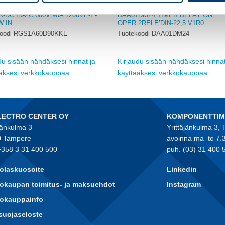
MUUT
R-DC IN-ZC 600V 90A 1200VP-E-
DAA01DM24 TIMER DELAY ON
 IN
OPER.2RELE’DIN-22,5 V1R0
koodi RGS1A60D90KKE
Tuotekoodi DAA01DM24
du sisään nähdäksesi hinnat ja
Kirjaudu sisään nähdäksesi hinnat
ääksesi verkkokauppaa
käyttääksesi verkkokauppaa
LECTRO CENTER OY
KOMPONENTTI
jänkulma 3
Yrittäjänkulma 3,
 Tampere
avoinna ma–to 7.
+358 3 31 400 500
puh. (03) 31 400 
olaskuosoite
Linkedin
okaupan toimitus- ja maksuehdot
Instagram
kokauppainfo
suojaseloste