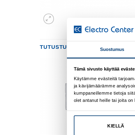
TUTUSTU MYÖS
Suostumus
Tämä sivusto käyttää eväste
Add to
Add to
wishlist
wishlist
Käytämme evästeitä tarjoama
ja kävijämäärämme analysoim
kumppaneillemme tietoja siitä
olet antanut heille tai joita 
KIELLÄ