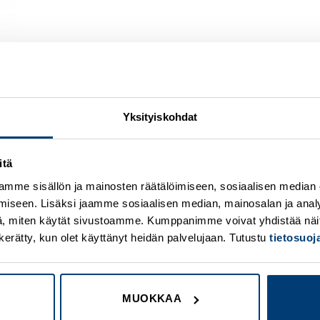
Yksityiskohdat
itä
Add to
A
wishlist
w
mme sisällön ja mainosten räätälöimiseen, sosiaalisen median
iseen. Lisäksi jaamme sosiaalisen median, mainosalan ja analy
, miten käytät sivustoamme. Kumppanimme voivat yhdistää näitä t
on kerätty, kun olet käyttänyt heidän palvelujaan. Tutustu
tietosuo
MUOKKAA