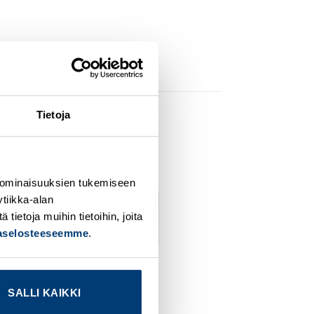
Tietoja
dd to
Add to
ishlist
wishlist
 ominaisuuksien tukemiseen
tiikka-alan
ietoja muihin tietoihin, joita
jaselosteeseemme
.
SALLI KAIKKI