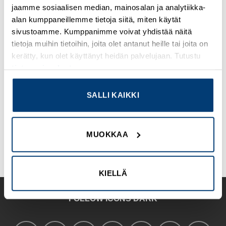
jaamme sosiaalisen median, mainosalan ja analytiikka-
alan kumppaneillemme tietoja siitä, miten käytät
sivustoamme. Kumppanimme voivat yhdistää näitä
tietoja muihin tietoihin, joita olet antanut heille tai joita on
kerätty, kun olet käyttänyt heidän palvelujaan. Tutustu
tietosuojaselosteeseemme
.
FOLLOW ICONS LARGE
SALLI KAIKKI
MUOKKAA
KIELLÄ
FOLLOW ICONS DARK