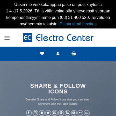
Uusimme verkkokauppaa ja se on pois käytöstä
1.4.-17.5.2026. Tällä välin voitte olla yhteydessä suoraan
komponenttimyyntiimme puh (03) 31 400 520. Tervetuloa
myöhemmin takaisin!
Piilota tämä ilmoitus
Skip
to
content
SHARE & FOLLOW
ICONS
Beautiful Share and Follow Icons that you can insert
anywhere with the Page Builder.