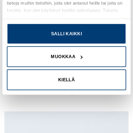
tietoja muihin tietoihin, joita olet antanut heille tai joita on
kerätty, kun olet käyttänyt heidän palvelujaan. Tutustu
tietosuojaselosteeseemme
.
SALLI KAIKKI
MUOKKAA
MARK JANCE
CTO / DEVELOPER
KIELLÄ
Lorem ipsum dolor sit amet, consectetur adipiscing elit. Proin
ullamcorper