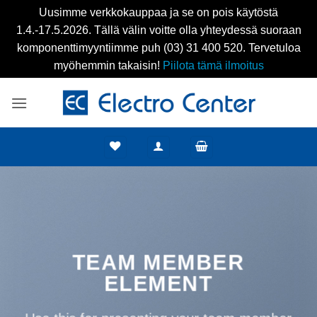
Uusimme verkkokauppaa ja se on pois käytöstä
1.4.-17.5.2026. Tällä välin voitte olla yhteydessä suoraan
komponenttimyyntiimme puh (03) 31 400 520. Tervetuloa
myöhemmin takaisin!
Piilota tämä ilmoitus
Skip
to
content
TEAM MEMBER
ELEMENT