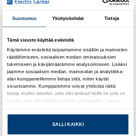
GENERAL SPECIFICATIONS
PRODUCT NAME
Suostumus
Yksityiskohdat
Tietoja
Eaton Bussmann series high speed cylindrical fuse
CATALOG NUMBER
Tämä sivusto käyttää evästeitä
FWC-20A10F
Käytämme evästeitä tarjoamamme sisällön ja mainosten
räätälöimiseen, sosiaalisen median ominaisuuksien
EAN
tukemiseen ja kävijämäärämme analysoimiseen. Lisäksi
5027590499354
jaamme sosiaalisen median, mainosalan ja analytiikka-
UPC
alan kumppaneillemme tietoja siitä, miten käytät
sivustoamme. Kumppanimme voivat yhdistää näitä
051712796460
tietoja muihin tietoihin, joita olet antanut heille tai joita on
PRODUCT LENGTH/DEPTH
kerätty, kun olet käyttänyt heidän palvelujaan. Tutustu
38 mm
tietosuojaselosteeseemme
.
PRODUCT HEIGHT
SALLI KAIKKI
11 mm