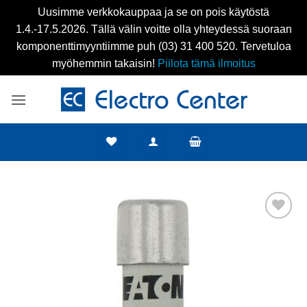
Uusimme verkkokauppaa ja se on pois käytöstä
1.4.-17.5.2026. Tällä välin voitte olla yhteydessä suoraan
komponenttimyyntiimme puh (03) 31 400 520. Tervetuloa
myöhemmin takaisin!
Piilota tämä ilmoitus
Skip
to
content
Add to
wishlist