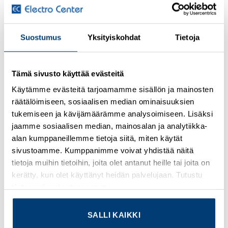
GENERAL SPECIFICATIONS
PRODUCT NAME
Suostumus
Yksityiskohdat
Tietoja
Eaton Bussmann series high speed cylindrical fuse
CATALOG NUMBER
Tämä sivusto käyttää evästeitä
FWC-10A10F
Käytämme evästeitä tarjoamamme sisällön ja mainosten
räätälöimiseen, sosiaalisen median ominaisuuksien
EAN
tukemiseen ja kävijämäärämme analysoimiseen. Lisäksi
5027590499316
jaamme sosiaalisen median, mainosalan ja analytiikka-
alan kumppaneillemme tietoja siitä, miten käytät
UPC
sivustoamme. Kumppanimme voivat yhdistää näitä
051712796439
tietoja muihin tietoihin, joita olet antanut heille tai joita on
kerätty, kun olet käyttänyt heidän palvelujaan. Tutustu
PRODUCT LENGTH/DEPTH
tietosuojaselosteeseemme
.
38 mm
SALLI KAIKKI
PRODUCT HEIGHT