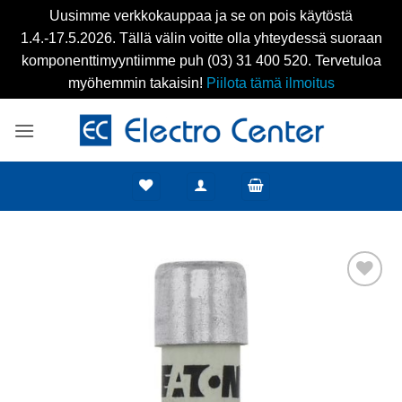
Uusimme verkkokauppaa ja se on pois käytöstä
1.4.-17.5.2026. Tällä välin voitte olla yhteydessä suoraan
komponenttimyyntiimme puh (03) 31 400 520. Tervetuloa
myöhemmin takaisin!
Piilota tämä ilmoitus
Skip
to
content
Add to
wishlist