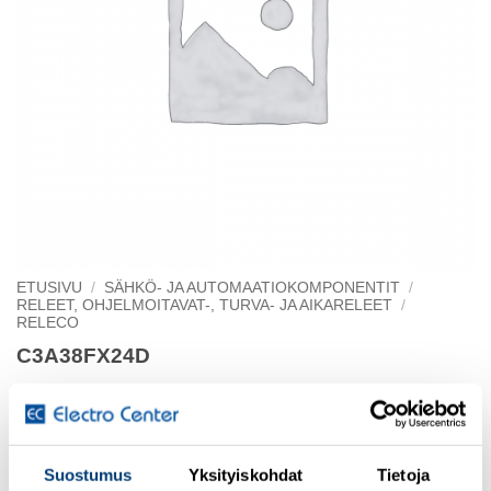
ETUSIVU
/
SÄHKÖ- JA AUTOMAATIOKOMPONENTIT
/
RELEET, OHJELMOITAVAT-, TURVA- JA AIKARELEET
/
RELECO
C3A38FX24D
3xCO,KULL. KÄRJET 6 A, LED
IND.SAMM. DIODI
Suostumus
Yksityiskohdat
Tietoja