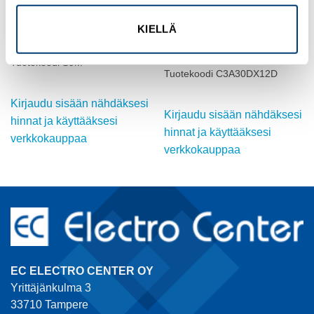
KIELLÄ
RELECO
RELECO
RELE 3XCO 12VDC S.DIODI,
KISKOKANTA C9 RELEILLE
LAMPPU
Tuotekoodi S9M
Tuotekoodi C3A30DX12D
Kirjaudu sisään nähdäksesi
Kirjaudu sisään nähdäksesi
hinnat ja käyttääksesi
hinnat ja käyttääksesi
verkkokauppaa
verkkokauppaa
EC ELECTRO CENTER OY
Yrittäjänkulma 3
33710 Tampere