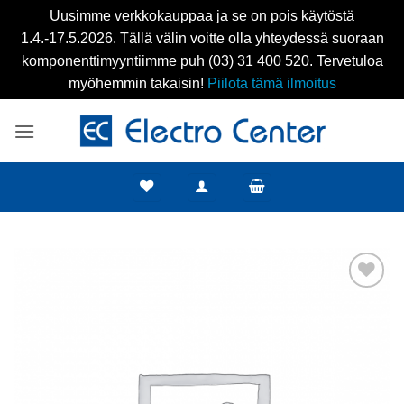
Uusimme verkkokauppaa ja se on pois käytöstä
1.4.-17.5.2026. Tällä välin voitte olla yhteydessä suoraan
komponenttimyyntiimme puh (03) 31 400 520. Tervetuloa
myöhemmin takaisin!
Piilota tämä ilmoitus
Skip
to
content
Add to
wishlist