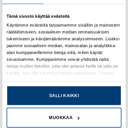
Kirjaudu sisään nähdäksesi hinnat ja käyttääksesi
Tämä sivusto käyttää evästeitä
verkkokauppaa
Käytämme evästeitä tarjoamamme sisällön ja mainosten
räätälöimiseen, sosiaalisen median ominaisuuksien
Osastot:
Releco
,
Uudet tuotteet
tukemiseen ja kävijämäärämme analysoimiseen. Lisäksi
jaamme sosiaalisen median, mainosalan ja analytiikka-
alan kumppaneillemme tietoja siitä, miten käytät
sivustoamme. Kumppanimme voivat yhdistää näitä
tietoja muihin tietoihin, joita olet antanut heille tai joita on
TUTUSTU MYÖS
kerätty, kun olet käyttänyt heidän palvelujaan. Tutustu
tietosuojaselosteeseemme
.
SALLI KAIKKI
Add to
Add to
wishlist
wishlist
MUOKKAA