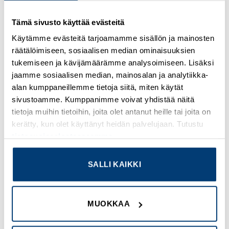
Kirjaudu sisään nähdäksesi hinnat ja käyttääksesi
Tämä sivusto käyttää evästeitä
verkkokauppaa
Käytämme evästeitä tarjoamamme sisällön ja mainosten
räätälöimiseen, sosiaalisen median ominaisuuksien
Osastot:
Releco
,
Uudet tuotteet
tukemiseen ja kävijämäärämme analysoimiseen. Lisäksi
jaamme sosiaalisen median, mainosalan ja analytiikka-
alan kumppaneillemme tietoja siitä, miten käytät
sivustoamme. Kumppanimme voivat yhdistää näitä
tietoja muihin tietoihin, joita olet antanut heille tai joita on
TUTUSTU MYÖS
kerätty, kun olet käyttänyt heidän palvelujaan. Tutustu
tietosuojaselosteeseemme
.
Add to
Add to
SALLI KAIKKI
wishlist
wishlist
MUOKKAA