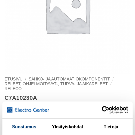
ETUSIVU
/
SÄHKÖ- JA AUTOMAATIOKOMPONENTIT
/
RELEET, OHJELMOITAVAT-, TURVA- JA AIKARELEET
/
RELECO
C7A10230A
Rele 16A 1CO 230VAC
Suostumus
Yksityiskohdat
Tietoja