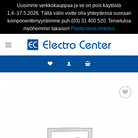
Uusimme verkkokauppaa ja se on pois käytöstä
1.4.-17.5.2026. Tällä välin voitte olla yhteydessä suoraan
komponenttimyyntiimme puh (03) 31 400 520. Tervetuloa
myöhemmin takaisin!
Piilota tämä ilmoitus
Skip
to
content
Add to
wishlist