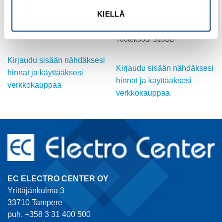
RELECO
RELECO
KIELLÄ
KYTKENTÄSILTA S-10
Relay IRC 1-pole, LED 230VAC
KANNALLE (20KPL PUSSI)
Tuotekoodi C10A10X230A
Tuotekoodi S10BB
Kirjaudu sisään nähdäksesi
Kirjaudu sisään nähdäksesi
hinnat ja käyttääksesi
hinnat ja käyttääksesi
verkkokauppaa
verkkokauppaa
EC ELECTRO CENTER OY
Yrittäjänkulma 3
33710 Tampere
puh. +358 3 31 400 500