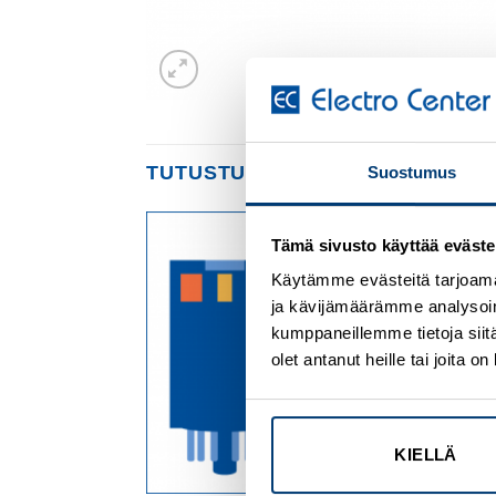
TUTUSTU MYÖS
Suostumus
Tämä sivusto käyttää eväste
Add to
Add to
Käytämme evästeitä tarjoama
wishlist
wishlist
ja kävijämäärämme analysoim
kumppaneillemme tietoja siitä
olet antanut heille tai joita 
KIELLÄ