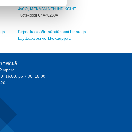
RELECO
4xCO, MEKAANINEN INDIKOINTI
Tuotekoodi C4A40230A
 ja
Kirjaudu sisään nähdäksesi hinnat ja
käyttääksesi verkkokauppaa
MYYMÄLÄ
 Tampere
30–16.00, pe 7.30–15.00
520