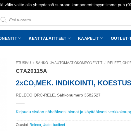
lä välin voitte olla yhteydessä suoraan komponenttimyyntiimme puh (
roducts
earch
ONENTIT
KENTTÄLAITTEET
KAAPELIT
OUTLET-
ETUSIVU
/
SÄHKÖ- JA AUTOMAATIOKOMPONENTIT
/
RELEET, OHJE
C7A20115A
to
st
2xCO,MEK. INDIKOINTI, KOESTUS
RELECO QRC-RELE, Sähkönumero 3582527
Kirjaudu sisään nähdäksesi hinnat ja käyttääksesi verkkokau
Osastot:
Releco
,
Uudet tuotteet