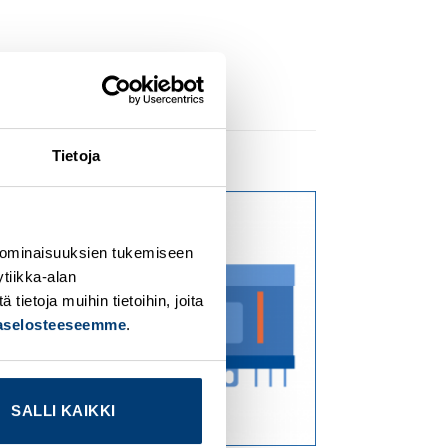
Tietoja
dd to
Add to
 ominaisuuksien tukemiseen
ishlist
wishlist
tiikka-alan
ietoja muihin tietoihin, joita
jaselosteeseemme
.
SALLI KAIKKI