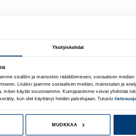
Yksityiskohdat
itä
Add to
A
mme sisällön ja mainosten räätälöimiseen, sosiaalisen median
wishlist
w
iseen. Lisäksi jaamme sosiaalisen median, mainosalan ja analy
, miten käytät sivustoamme. Kumppanimme voivat yhdistää näitä t
on kerätty, kun olet käyttänyt heidän palvelujaan. Tutustu
tietosuo
MUOKKAA