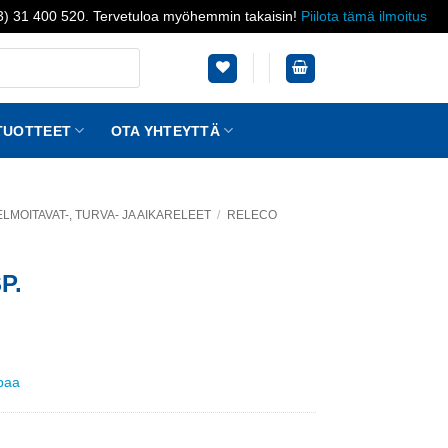
03) 31 400 520. Tervetuloa myöhemmin takaisin!
Piilota tämä ilmoitus
TUOTTEET
OTA YHTEYTTÄ
LMOITAVAT-, TURVA- JA AIKARELEET
/
RELECO
P.
ppaa