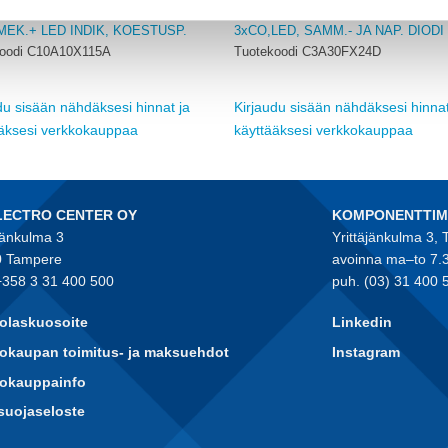
O
RELECO
MEK.+ LED INDIK, KOESTUSP.
3xCO,LED, SAMM.- JA NAP. DIODI
koodi C10A10X115A
Tuotekoodi C3A30FX24D
du sisään nähdäksesi hinnat ja
Kirjaudu sisään nähdäksesi hinnat
ääksesi verkkokauppaa
käyttääksesi verkkokauppaa
LECTRO CENTER OY
KOMPONENTTI
jänkulma 3
Yrittäjänkulma 3,
 Tampere
avoinna ma–to 7.
+358 3 31 400 500
puh. (03) 31 400 
olaskuosoite
Linkedin
okaupan toimitus- ja maksuehdot
Instagram
kokauppainfo
suojaseloste