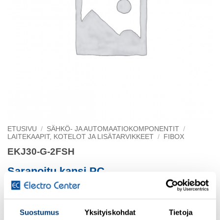
ETUSIVU
/
SÄHKÖ- JA AUTOMAATIOKOMPONENTIT
/
LAITEKAAPIT, KOTELOT JA LISÄTARVIKKEET
/
FIBOX
EKJ30-G-2FSH
Saranoitu kansi PC
280 x 190 x 30
Suostumus
Yksityiskohdat
Tietoja