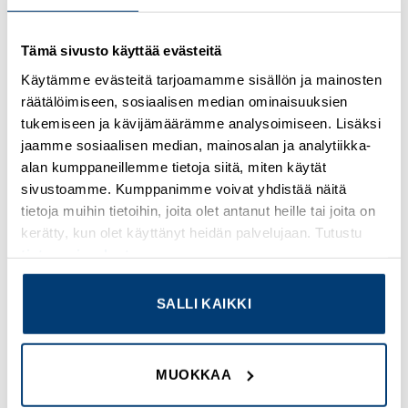
Kirjaudu sisään nähdäksesi hinnat ja käyttääksesi
Tämä sivusto käyttää evästeitä
verkkokauppaa
Käytämme evästeitä tarjoamamme sisällön ja mainosten
räätälöimiseen, sosiaalisen median ominaisuuksien
Osastot:
Fibox
,
Uudet tuotteet
tukemiseen ja kävijämäärämme analysoimiseen. Lisäksi
jaamme sosiaalisen median, mainosalan ja analytiikka-
alan kumppaneillemme tietoja siitä, miten käytät
sivustoamme. Kumppanimme voivat yhdistää näitä
tietoja muihin tietoihin, joita olet antanut heille tai joita on
TUTUSTU MYÖS
kerätty, kun olet käyttänyt heidän palvelujaan. Tutustu
tietosuojaselosteeseemme
.
Add to
Add to
SALLI KAIKKI
wishlist
wishlist
MUOKKAA