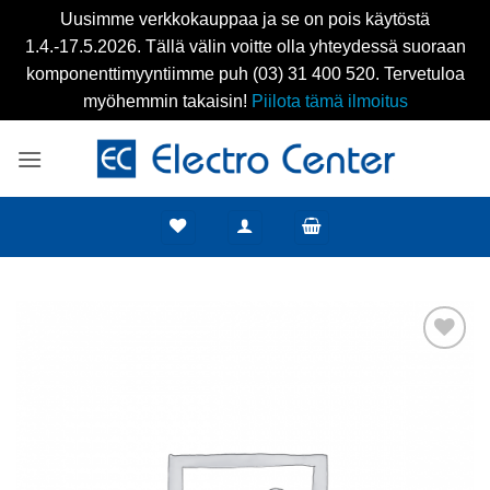
Uusimme verkkokauppaa ja se on pois käytöstä
1.4.-17.5.2026. Tällä välin voitte olla yhteydessä suoraan
komponenttimyyntiimme puh (03) 31 400 520. Tervetuloa
myöhemmin takaisin!
Piilota tämä ilmoitus
Skip
to
content
Add to
wishlist