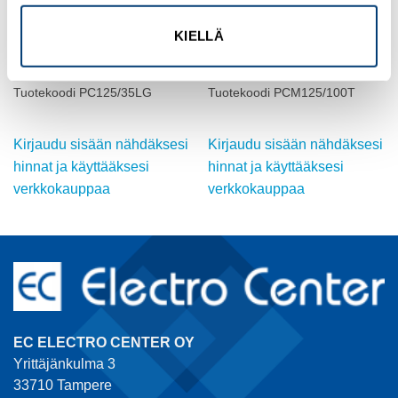
KIELLÄ
FIBOX
FIBOX
Kotelo PC, 25 mm korkea
Kotelo PC metrisillä
alaosa, harmaa kansi
läpilyöntiaihioilla, 50 mm ko
Tuotekoodi PC125/35LG
Tuotekoodi PCM125/100T
Kirjaudu sisään nähdäksesi
Kirjaudu sisään nähdäksesi
hinnat ja käyttääksesi
hinnat ja käyttääksesi
verkkokauppaa
verkkokauppaa
EC ELECTRO CENTER OY
Yrittäjänkulma 3
33710 Tampere