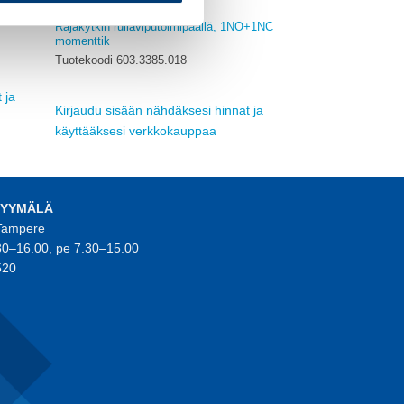
BERNSTEIN
Rajakytkin rullaviputoimipäällä, 1NO+1NC
momenttik
Tuotekoodi 603.3385.018
 ja
Kirjaudu sisään nähdäksesi hinnat ja
käyttääksesi verkkokauppaa
MYYMÄLÄ
 Tampere
30–16.00, pe 7.30–15.00
520