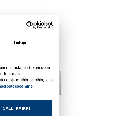
Tietoja
dd to
Add to
ishlist
wishlist
 ominaisuuksien tukemiseen
tiikka-alan
ietoja muihin tietoihin, joita
jaselosteeseemme
.
SALLI KAIKKI