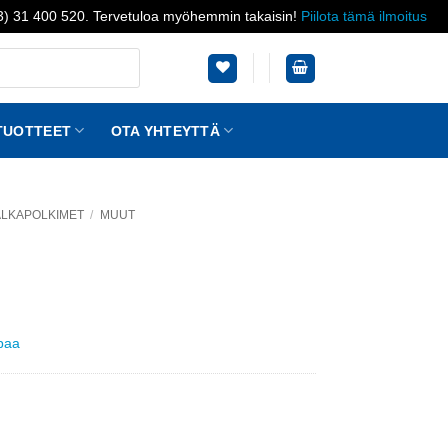
03) 31 400 520. Tervetuloa myöhemmin takaisin!
Piilota tämä ilmoitus
TUOTTEET
OTA YHTEYTTÄ
JALKAPOLKIMET
/
MUUT
ppaa