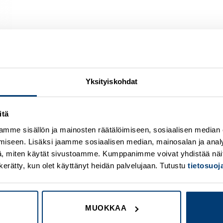
Yksityiskohdat
itä
Add to
A
wishlist
w
mme sisällön ja mainosten räätälöimiseen, sosiaalisen median
iseen. Lisäksi jaamme sosiaalisen median, mainosalan ja analy
, miten käytät sivustoamme. Kumppanimme voivat yhdistää näitä t
on kerätty, kun olet käyttänyt heidän palvelujaan. Tutustu
tietosuo
MUOKKAA