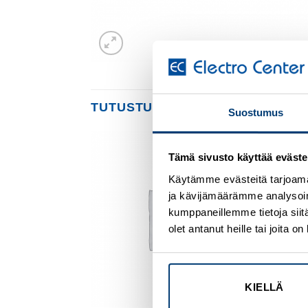
TUTUSTU MYÖS
Suostumus
Tämä sivusto käyttää eväste
Add to
Add to
wishlist
wishlist
Käytämme evästeitä tarjoama
ja kävijämäärämme analysoim
kumppaneillemme tietoja siitä
olet antanut heille tai joita 
KIELLÄ