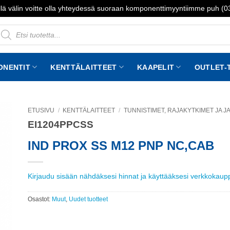
lä välin voitte olla yhteydessä suoraan komponenttimyyntiimme puh (
roducts
earch
ONENTIT
KENTTÄLAITTEET
KAAPELIT
OUTLET-
ETUSIVU
/
KENTTÄLAITTEET
/
TUNNISTIMET, RAJAKYTKIMET JA 
EI1204PPCSS
to
st
IND PROX SS M12 PNP NC,CAB
Kirjaudu sisään nähdäksesi hinnat ja käyttääksesi verkkokau
Osastot:
Muut
,
Uudet tuotteet