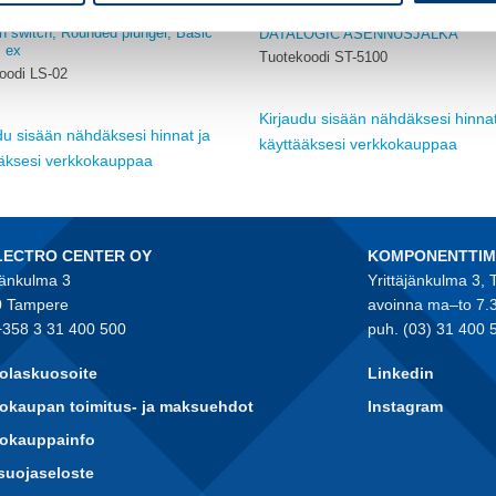
MUUT
on switch, Rounded plunger, Basic
DATALOGIC ASENNUSJALKA
, ex
Tuotekoodi ST-5100
oodi LS-02
Kirjaudu sisään nähdäksesi hinnat
du sisään nähdäksesi hinnat ja
käyttääksesi verkkokauppaa
ääksesi verkkokauppaa
LECTRO CENTER OY
KOMPONENTTI
jänkulma 3
Yrittäjänkulma 3,
 Tampere
avoinna ma–to 7.
+358 3 31 400 500
puh. (03) 31 400 
olaskuosoite
Linkedin
okaupan toimitus- ja maksuehdot
Instagram
kokauppainfo
suojaseloste