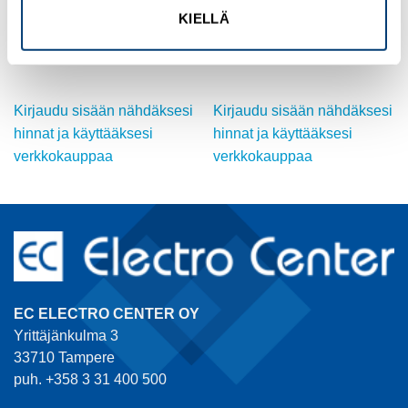
MUUT
OMRON
KIELLÄ
Position switch, Rounded
MX inverter drive, 5.5/7.5 kW
plunger, Basic device, ex
(HD/ND), 14.8/17.5 A
Tuotekoodi LS-02
Tuotekoodi 3G3MX2-A4055-E
Kirjaudu sisään nähdäksesi
Kirjaudu sisään nähdäksesi
hinnat ja käyttääksesi
hinnat ja käyttääksesi
verkkokauppaa
verkkokauppaa
EC ELECTRO CENTER OY
Yrittäjänkulma 3
33710 Tampere
puh. +358 3 31 400 500