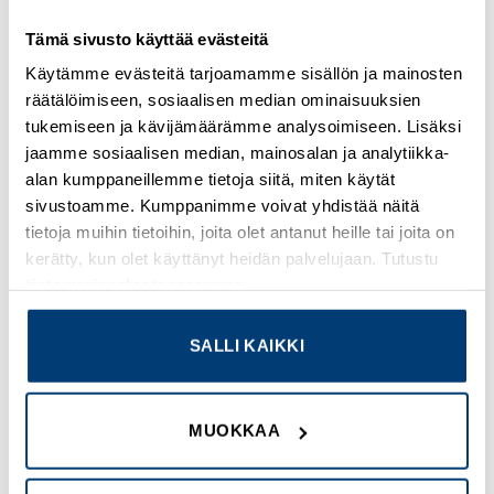
Kirjaudu sisään nähdäksesi hinnat ja käyttääksesi
verkkokauppaa
Tämä sivusto käyttää evästeitä
Käytämme evästeitä tarjoamamme sisällön ja mainosten
Osastot:
Muut
,
Uudet tuotteet
räätälöimiseen, sosiaalisen median ominaisuuksien
tukemiseen ja kävijämäärämme analysoimiseen. Lisäksi
jaamme sosiaalisen median, mainosalan ja analytiikka-
alan kumppaneillemme tietoja siitä, miten käytät
sivustoamme. Kumppanimme voivat yhdistää näitä
TUTUSTU MYÖS
tietoja muihin tietoihin, joita olet antanut heille tai joita on
kerätty, kun olet käyttänyt heidän palvelujaan. Tutustu
tietosuojaselosteeseemme
.
Add to
Add to
wishlist
wishlist
SALLI KAIKKI
MUOKKAA