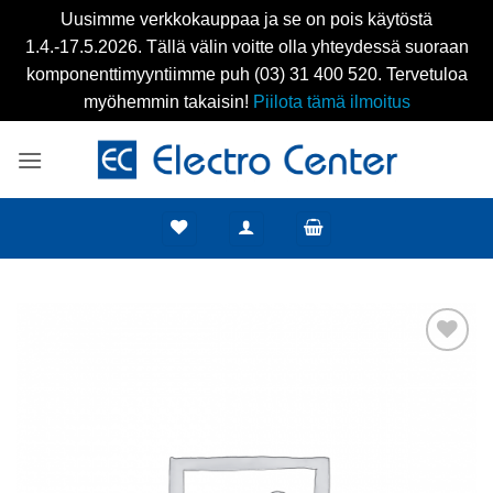
Uusimme verkkokauppaa ja se on pois käytöstä
1.4.-17.5.2026. Tällä välin voitte olla yhteydessä suoraan
komponenttimyyntiimme puh (03) 31 400 520. Tervetuloa
myöhemmin takaisin!
Piilota tämä ilmoitus
Skip
to
content
Add to
wishlist