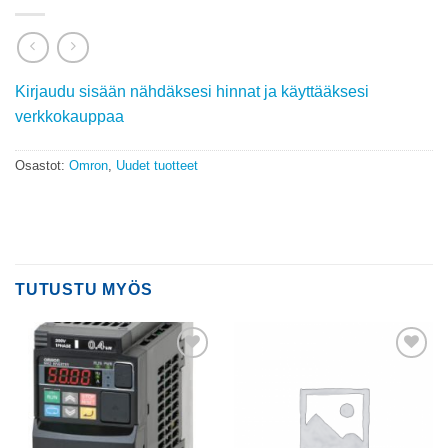
Kirjaudu sisään nähdäksesi hinnat ja käyttääksesi
verkkokauppaa
Osastot:
Omron
,
Uudet tuotteet
TUTUSTU MYÖS
Add to
Add to
wishlist
wishlist