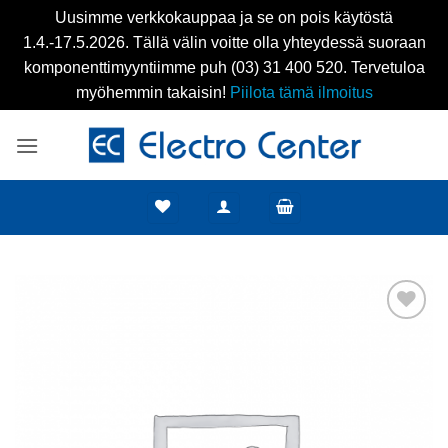
Uusimme verkkokauppaa ja se on pois käytöstä
1.4.-17.5.2026. Tällä välin voitte olla yhteydessä suoraan
komponenttimyyntiimme puh (03) 31 400 520. Tervetuloa
myöhemmin takaisin!
Piilota tämä ilmoitus
Skip
to
content
Add to
wishlist