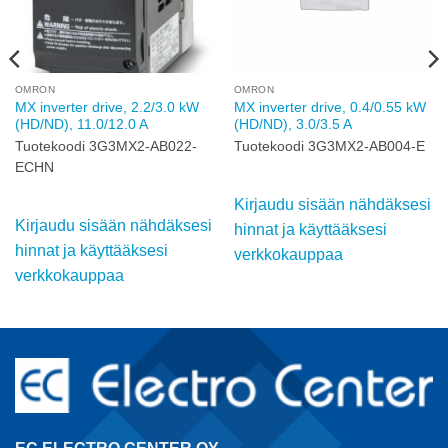
OMRON
OMRON
MX inverter drive, 2.2/3.0 kW
MX inverter drive, 0.4/0.55 kW
(HD/ND), 11.0/12.0 A
(HD/ND), 3.0/3.5 A
Tuotekoodi 3G3MX2-AB022-
Tuotekoodi 3G3MX2-AB004-E
ECHN
Kirjaudu sisään nähdäksesi
Kirjaudu sisään nähdäksesi
hinnat ja käyttääksesi
hinnat ja käyttääksesi
verkkokauppaa
verkkokauppaa