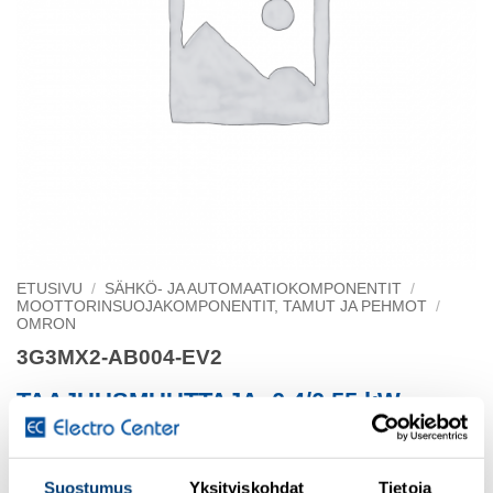
ETUSIVU
/
SÄHKÖ- JA AUTOMAATIOKOMPONENTIT
/
MOOTTORINSUOJAKOMPONENTIT, TAMUT JA PEHMOT
/
OMRON
3G3MX2-AB004-EV2
TAAJUUSMUUTTAJA, 0.4/0.55 kW,
3.0/3.5 A
Suostumus
Yksityiskohdat
Tietoja