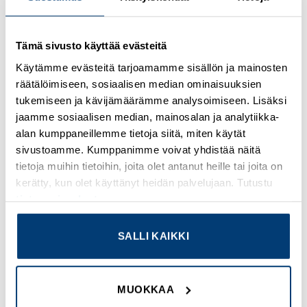
Kirjaudu sisään nähdäksesi hinnat ja käyttääksesi
Tämä sivusto käyttää evästeitä
verkkokauppaa
Käytämme evästeitä tarjoamamme sisällön ja mainosten
räätälöimiseen, sosiaalisen median ominaisuuksien
Osastot:
Omron
,
Uudet tuotteet
tukemiseen ja kävijämäärämme analysoimiseen. Lisäksi
jaamme sosiaalisen median, mainosalan ja analytiikka-
alan kumppaneillemme tietoja siitä, miten käytät
sivustoamme. Kumppanimme voivat yhdistää näitä
tietoja muihin tietoihin, joita olet antanut heille tai joita on
TUTUSTU MYÖS
kerätty, kun olet käyttänyt heidän palvelujaan. Tutustu
tietosuojaselosteeseemme
.
Add to
Add to
SALLI KAIKKI
wishlist
wishlist
MUOKKAA