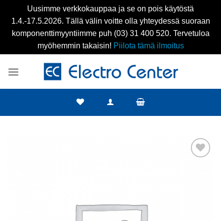
Uusimme verkkokauppaa ja se on pois käytöstä
1.4.-17.5.2026. Tällä välin voitte olla yhteydessä suoraan
komponenttimyyntiimme puh (03) 31 400 520. Tervetuloa
myöhemmin takaisin!
Piilota tämä ilmoitus
Skip
to
content
Add to
wishlist