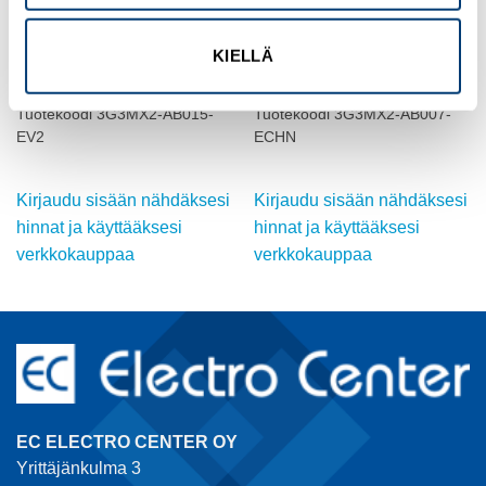
KIELLÄ
OMRON
OMRON
TAAJUUSMUUTTAJA, 1.5/2.2
TAAJUUSMUUTTAJA, 0.75/1.1
kW, 8.0/9.6 A
kW, 5.0/6.0 A
Tuotekoodi 3G3MX2-AB015-
Tuotekoodi 3G3MX2-AB007-
EV2
ECHN
Kirjaudu sisään nähdäksesi
Kirjaudu sisään nähdäksesi
hinnat ja käyttääksesi
hinnat ja käyttääksesi
verkkokauppaa
verkkokauppaa
EC ELECTRO CENTER OY
Yrittäjänkulma 3