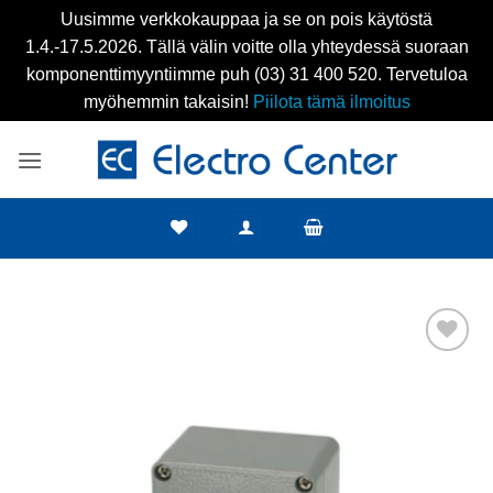
Uusimme verkkokauppaa ja se on pois käytöstä
1.4.-17.5.2026. Tällä välin voitte olla yhteydessä suoraan
komponenttimyyntiimme puh (03) 31 400 520. Tervetuloa
myöhemmin takaisin!
Piilota tämä ilmoitus
Skip
to
content
Add to
wishlist