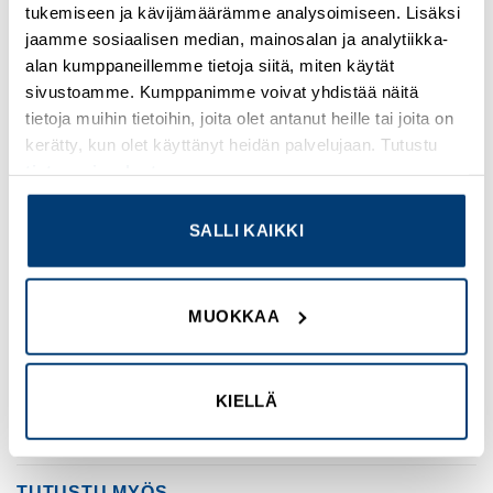
Lisätieto : Aluminium
tukemiseen ja kävijämäärämme analysoimiseen. Lisäksi
Pakkausyksikkö : 4
jaamme sosiaalisen median, mainosalan ja analytiikka-
Yksikkö : Kpl
alan kumppaneillemme tietoja siitä, miten käytät
sivustoamme. Kumppanimme voivat yhdistää näitä
EAN koodi : 6418074016072
tietoja muihin tietoihin, joita olet antanut heille tai joita on
SSTL numero : 3420045
kerätty, kun olet käyttänyt heidän palvelujaan. Tutustu
ETIM : EC000261
tietosuojaselosteeseemme
.
Mitat :
Pituus (mm) : 81
Leveys (mm) : 127
SALLI KAIKKI
Korkeus (mm) : 57
Materiaalit :
Materiaali : Aluminum
MUOKKAA
Alaosan väri : RAL_7001
Kannen väri : RAL 7001
Tiivistemateriaali : Polyuretaani
KIELLÄ
TUTUSTU MYÖS