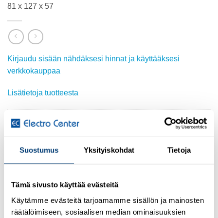
81 x 127 x 57
Kirjaudu sisään nähdäksesi hinnat ja käyttääksesi
verkkokauppaa
Lisätietoja tuotteesta
Osasto:
Fibox
Suostumus
Yksityiskohdat
Tietoja
KUVAUS
Tämä sivusto käyttää evästeitä
Tuote nr : 7811150
Käytämme evästeitä tarjoamamme sisällön ja mainosten
Tuotekuvaus : Alumiinikotelo
räätälöimiseen, sosiaalisen median ominaisuuksien