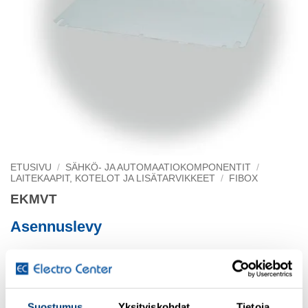
ETUSIVU
/
SÄHKÖ- JA AUTOMAATIOKOMPONENTIT
/
LAITEKAAPIT, KOTELOT JA LISÄTARVIKKEET
/
FIBOX
EKMVT
Asennuslevy
338 x 148
Suostumus
Yksityiskohdat
Tietoja