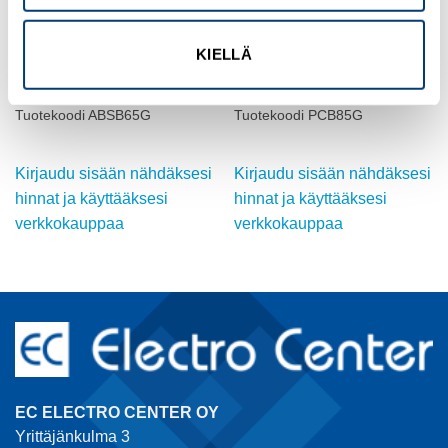
KIELLÄ
FIBOX
FIBOX
Kotelo ABS, Harmaa kansi
Kotelo PC, Harmaa kansi
Tuotekoodi ABSB65G
Tuotekoodi PCB85G
Kirjaudu sisään nähdäksesi
Kirjaudu sisään nähdäksesi
hinnat ja käyttääksesi
hinnat ja käyttääksesi
verkkokauppaa
verkkokauppaa
EC ELECTRO CENTER OY
Yrittäjänkulma 3