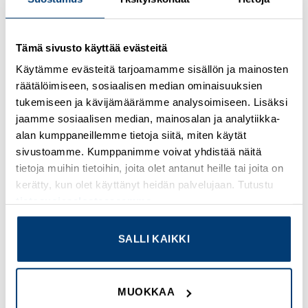
Kirjaudu sisään nähdäksesi hinnat ja käyttääksesi
verkkokauppaa
Tämä sivusto käyttää evästeitä
Käytämme evästeitä tarjoamamme sisällön ja mainosten
Lisätietoja tuotteesta
räätälöimiseen, sosiaalisen median ominaisuuksien
tukemiseen ja kävijämäärämme analysoimiseen. Lisäksi
Osasto:
Fibox
jaamme sosiaalisen median, mainosalan ja analytiikka-
alan kumppaneillemme tietoja siitä, miten käytät
sivustoamme. Kumppanimme voivat yhdistää näitä
tietoja muihin tietoihin, joita olet antanut heille tai joita on
kerätty, kun olet käyttänyt heidän palvelujaan. Tutustu
TUTUSTU MYÖS
tietosuojaselosteeseemme
.
SALLI KAIKKI
Add to
Add to
wishlist
wishlist
MUOKKAA