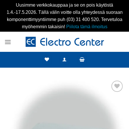
Uusimme verkkokauppaa ja se on pois käytöstä
1.4.-17.5.2026. Tällä välin voitte olla yhteydessä suoraan
komponenttimyyntiimme puh (03) 31 400 520. Tervetuloa
myöhemmin takaisin!
Piilota tämä ilmoitus
Skip
to
content
Add to
wishlist