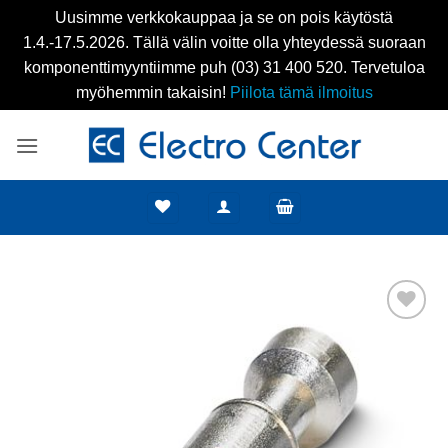
Uusimme verkkokauppaa ja se on pois käytöstä
1.4.-17.5.2026. Tällä välin voitte olla yhteydessä suoraan
komponenttimyyntiimme puh (03) 31 400 520. Tervetuloa
myöhemmin takaisin!
Piilota tämä ilmoitus
Skip
to
content
Add to
wishlist