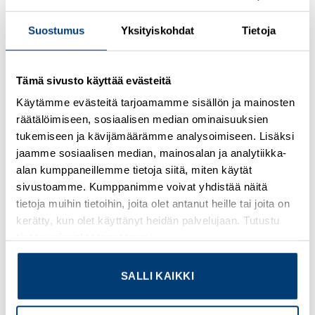
Suostumus
Yksityiskohdat
Tietoja
Kirjaudu sisään nähdäksesi hinnat ja käyttääksesi
verkkokauppaa
Tämä sivusto käyttää evästeitä
Turned 2.5 crimp contact, individual female contact, core
Käytämme evästeitä tarjoamamme sisällön ja mainosten
diameter 0.75 mm², silver-plated
räätälöimiseen, sosiaalisen median ominaisuuksien
Lisätietoja tuotteesta
tukemiseen ja kävijämäärämme analysoimiseen. Lisäksi
jaamme sosiaalisen median, mainosalan ja analytiikka-
alan kumppaneillemme tietoja siitä, miten käytät
Osasto:
Phoenix Contact
sivustoamme. Kumppanimme voivat yhdistää näitä
tietoja muihin tietoihin, joita olet antanut heille tai joita on
kerätty, kun olet käyttänyt heidän palvelujaan. Tutustu
tietosuojaselosteeseemme
.
TUTUSTU MYÖS
SALLI KAIKKI
Add to
Add to