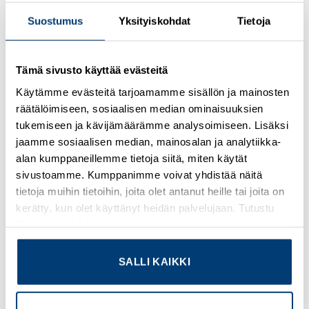
Suostumus
Yksityiskohdat
Tietoja
Kirjaudu sisään nähdäksesi hinnat ja käyttääksesi
verkkokauppaa
Tämä sivusto käyttää evästeitä
Small blind sleeve, material: NBR
Käytämme evästeitä tarjoamamme sisällön ja mainosten
räätälöimiseen, sosiaalisen median ominaisuuksien
Lisätietoja tuotteesta
tukemiseen ja kävijämäärämme analysoimiseen. Lisäksi
jaamme sosiaalisen median, mainosalan ja analytiikka-
Osasto:
Phoenix Contact
alan kumppaneillemme tietoja siitä, miten käytät
sivustoamme. Kumppanimme voivat yhdistää näitä
tietoja muihin tietoihin, joita olet antanut heille tai joita on
kerätty, kun olet käyttänyt heidän palvelujaan. Tutustu
tietosuojaselosteeseemme
.
TUTUSTU MYÖS
SALLI KAIKKI
Add to
Add to
wishlist
wishlist