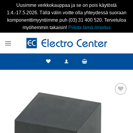
Uusimme verkkokauppaa ja se on pois käytöstä
1.4.-17.5.2026. Tällä välin voitte olla yhteydessä suoraan
komponenttimyyntiimme puh (03) 31 400 520. Tervetuloa
myöhemmin takaisin!
Piilota tämä ilmoitus
Skip
to
content
Add to
wishlist