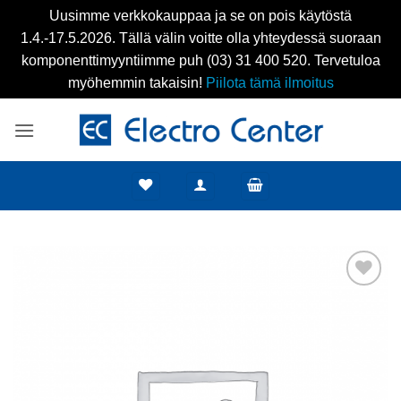
Uusimme verkkokauppaa ja se on pois käytöstä
1.4.-17.5.2026. Tällä välin voitte olla yhteydessä suoraan
komponenttimyyntiimme puh (03) 31 400 520. Tervetuloa
myöhemmin takaisin!
Piilota tämä ilmoitus
Skip
to
content
Add to
wishlist