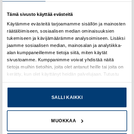
Kirjaudu sisään nähdäksesi hinnat ja käyttääksesi
Tämä sivusto käyttää evästeitä
verkkokauppaa
Käytämme evästeitä tarjoamamme sisällön ja mainosten
räätälöimiseen, sosiaalisen median ominaisuuksien
Osastot:
Multinorm
,
Uudet tuotteet
tukemiseen ja kävijämäärämme analysoimiseen. Lisäksi
jaamme sosiaalisen median, mainosalan ja analytiikka-
alan kumppaneillemme tietoja siitä, miten käytät
sivustoamme. Kumppanimme voivat yhdistää näitä
tietoja muihin tietoihin, joita olet antanut heille tai joita on
TUTUSTU MYÖS
kerätty, kun olet käyttänyt heidän palvelujaan. Tutustu
tietosuojaselosteeseemme
.
Add to
Add to
SALLI KAIKKI
wishlist
wishlist
MUOKKAA