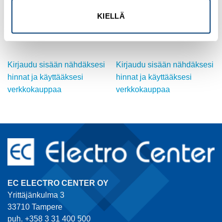
KIELLÄ
MULTINORM
MULTINORM
AWM H05/07V2-K johtimet 1
AWM H05/07V2-K johtimet 2.5
Tuotekoodi TO171V001
Tuotekoodi TO171B002M
Kirjaudu sisään nähdäksesi
Kirjaudu sisään nähdäksesi
hinnat ja käyttääksesi
hinnat ja käyttääksesi
verkkokauppaa
verkkokauppaa
EC ELECTRO CENTER OY
Yrittäjänkulma 3
33710 Tampere
puh. +358 3 31 400 500