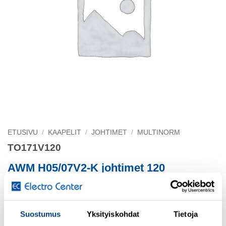
ETUSIVU
/
KAAPELIT
/
JOHTIMET
/
MULTINORM
TO171V120
AWM H05/07V2-K johtimet 120
BI-RATED 120 ke/vi AWG4/0 07V2-K/UL 1284 PVC-johdi
Suostumus
Yksityiskohdat
Tietoja