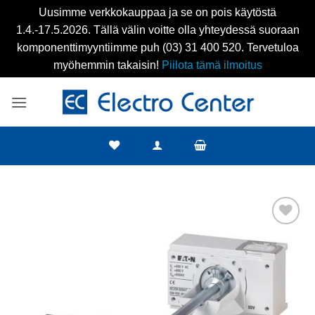
Uusimme verkkokauppaa ja se on pois käytöstä
1.4.-17.5.2026. Tällä välin voitte olla yhteydessä suoraan
komponenttimyyntiimme puh (03) 31 400 520. Tervetuloa
myöhemmin takaisin!
Piilota tämä ilmoitus
Skip
to
content
Add to
wishlist