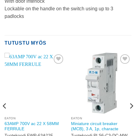
With door interlock
Lockable on the handle on the switch using up to 3
padlocks
TUTUSTU MYÖS
Add to
Add to
wishlist
wishlist
EATON
EATON
63AMP 700V ac 22 X 58MM
Miniature circuit breaker
FERRULE
(MCB), 3 A, 1p, characte
Tuotekoodi FWP-63A22F
Tuotekoodi PLS6-C3-DC-MW