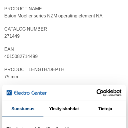
PRODUCT NAME
Eaton Moeller series NZM operating element NA
CATALOG NUMBER
271449
EAN
4015082714499
PRODUCT LENGTH/DEPTH
75 mm
PRODUCT HEIGHT
190 mm
Suostumus
Yksityiskohdat
Tietoja
PRODUCT WIDTH
90 mm