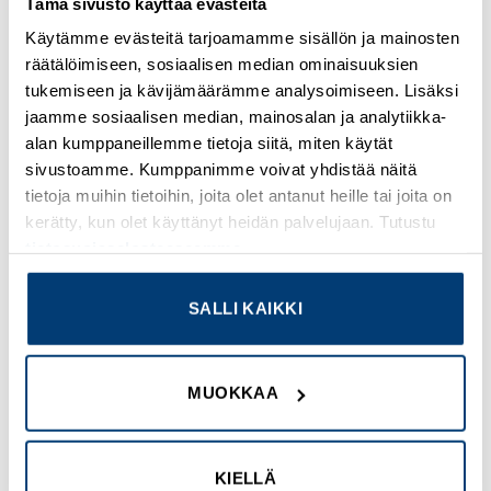
Tämä sivusto käyttää evästeitä
PRODUCT WEIGHT
0.627 kg
Käytämme evästeitä tarjoamamme sisällön ja mainosten
räätälöimiseen, sosiaalisen median ominaisuuksien
COMPLIANCES
tukemiseen ja kävijämäärämme analysoimiseen. Lisäksi
IEC
jaamme sosiaalisen median, mainosalan ja analytiikka-
UL/CSA
alan kumppaneillemme tietoja siitä, miten käytät
RoHS conform
sivustoamme. Kumppanimme voivat yhdistää näitä
tietoja muihin tietoihin, joita olet antanut heille tai joita on
CERTIFICATIONS
kerätty, kun olet käyttänyt heidän palvelujaan. Tutustu
UL (File No. E140305)
tietosuojaselosteeseemme
.
CE marking
UL listed
SALLI KAIKKI
UL489
UL (Category Control Number DIHS)
CSA (File No. 22086)
MUOKKAA
IEC60947
CSA (Class No. 1437-01)
CSA-C22.2 No. 5-09
KIELLÄ