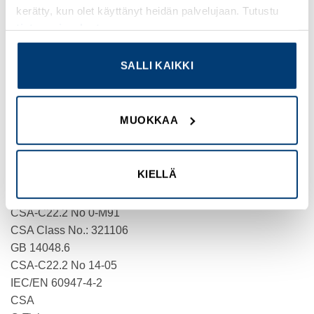
kerätty, kun olet käyttänyt heidän palvelujaan. Tutustu
COMPLIANCES
tietosuojaselosteeseemme
.
CE Marked
SALLI KAIKKI
CERTIFICATIONS
UL 508
CSA Std. C22.2 No. 14-05
MUOKKAA
CSA Std. C22.2 No. 0-M91
IEC 60947-4-2
EN 60947-4-2
KIELLÄ
CSA File No.: 2511305
UL File No.: E251034
CSA-C22.2 No 0-M91
CSA Class No.: 321106
GB 14048.6
CSA-C22.2 No 14-05
IEC/EN 60947-4-2
CSA