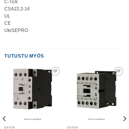
C-Tick
CSA22.2-14
UL
CE
UkrSEPRO
TUTUSTU MYÖS
Add to
Add to
wishlist
wishlist
EATON
EATON