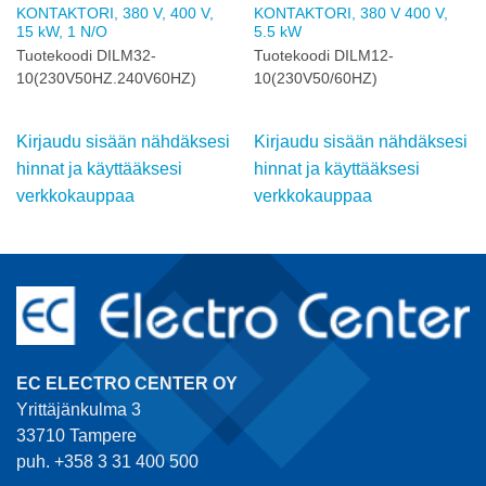
KONTAKTORI, 380 V, 400 V,
KONTAKTORI, 380 V 400 V,
15 kW, 1 N/O
5.5 kW
Tuotekoodi DILM32-
Tuotekoodi DILM12-
10(230V50HZ.240V60HZ)
10(230V50/60HZ)
Kirjaudu sisään nähdäksesi
Kirjaudu sisään nähdäksesi
hinnat ja käyttääksesi
hinnat ja käyttääksesi
verkkokauppaa
verkkokauppaa
EC ELECTRO CENTER OY
Yrittäjänkulma 3
33710 Tampere
puh. +358 3 31 400 500