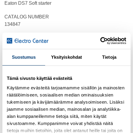
Eaton DS7 Soft starter
CATALOG NUMBER
134847
EAN
4015081316922
Suostumus
Yksityiskohdat
Tietoja
PRODUCT LENGTH/DEPTH
94 mm
Tämä sivusto käyttää evästeitä
PRODUCT HEIGHT
130 mm
Käytämme evästeitä tarjoamamme sisällön ja mainosten
räätälöimiseen, sosiaalisen median ominaisuuksien
PRODUCT WIDTH
tukemiseen ja kävijämäärämme analysoimiseen. Lisäksi
45 mm
jaamme sosiaalisen median, mainosalan ja analytiikka-
alan kumppaneillemme tietoja siitä, miten käytät
PRODUCT WEIGHT
sivustoamme. Kumppanimme voivat yhdistää näitä
0.35 kg
tietoja muihin tietoihin, joita olet antanut heille tai joita on