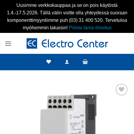
Uusimme verkkokauppaa ja se on pois käytöstä
1.4.-17.5.2026. Tällä välin voitte olla yhteydessä suoraan
komponenttimyyntiimme puh (03) 31 400 520. Tervetuloa
myöhemmin takaisin!
Piilota tämä ilmoitus
Skip
to
content
Add to
wishlist