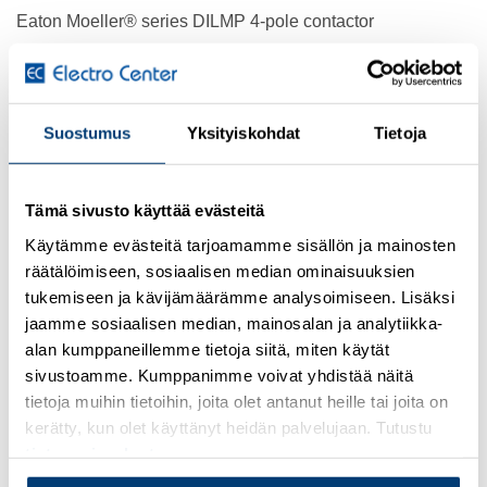
Eaton Moeller® series DILMP 4-pole contactor
CATALOG NUMBER
109884
Suostumus
Yksityiskohdat
Tietoja
EAN
4015081094509
Tämä sivusto käyttää evästeitä
PRODUCT LENGTH/DEPTH
Käytämme evästeitä tarjoamamme sisällön ja mainosten
132 mm
räätälöimiseen, sosiaalisen median ominaisuuksien
tukemiseen ja kävijämäärämme analysoimiseen. Lisäksi
PRODUCT HEIGHT
jaamme sosiaalisen median, mainosalan ja analytiikka-
115 mm
alan kumppaneillemme tietoja siitä, miten käytät
sivustoamme. Kumppanimme voivat yhdistää näitä
PRODUCT WIDTH
tietoja muihin tietoihin, joita olet antanut heille tai joita on
74 mm
kerätty, kun olet käyttänyt heidän palvelujaan. Tutustu
tietosuojaselosteeseemme
.
PRODUCT WEIGHT
1.04 kg