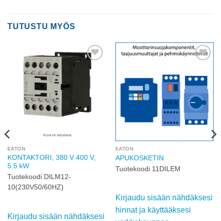
TUTUSTU MYÖS
Add to
Add to
wishlist
wishlist
EATON
EATON
KONTAKTORI, 380 V 400 V,
APUKOSKETIN
5.5 kW
Tuotekoodi 11DILEM
Tuotekoodi DILM12-
10(230V50/60HZ)
Kirjaudu sisään nähdäksesi
hinnat ja käyttääksesi
Kirjaudu sisään nähdäksesi