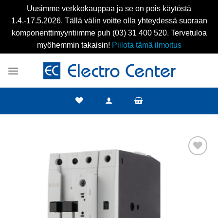
Uusimme verkkokauppaa ja se on pois käytöstä
1.4.-17.5.2026. Tällä välin voitte olla yhteydessä suoraan
komponenttimyyntiimme puh (03) 31 400 520. Tervetuloa
myöhemmin takaisin!
Piilota tämä ilmoitus
Skip
to
content
Add to
wishlist