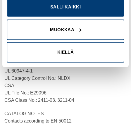
SALLI KAIKKI
CERTIFICATIONS
IEC/EN 60947-4-1
CSA-C22.2 No. 60947-4-1-14
MUOKKAA
VDE 0660
IEC/EN 60947
UL
KIELLÄ
CE
CSA File No.: 012528
UL 60947-4-1
UL Category Control No.: NLDX
CSA
UL File No.: E29096
CSA Class No.: 2411-03, 3211-04
CATALOG NOTES
Contacts according to EN 50012