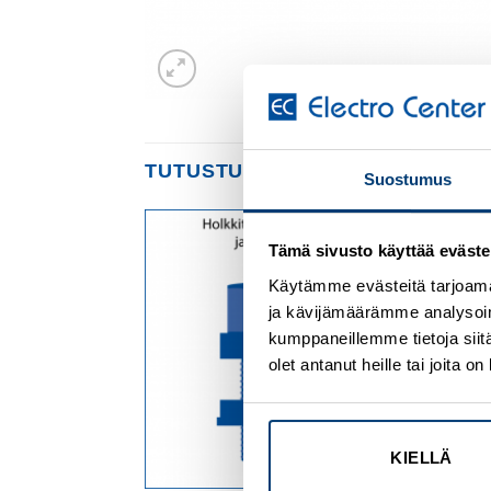
TUTUSTU MYÖS
Suostumus
Tämä sivusto käyttää eväste
Add to
Add to
wishlist
wishlist
Käytämme evästeitä tarjoama
ja kävijämäärämme analysoim
kumppaneillemme tietoja siitä
olet antanut heille tai joita 
KIELLÄ