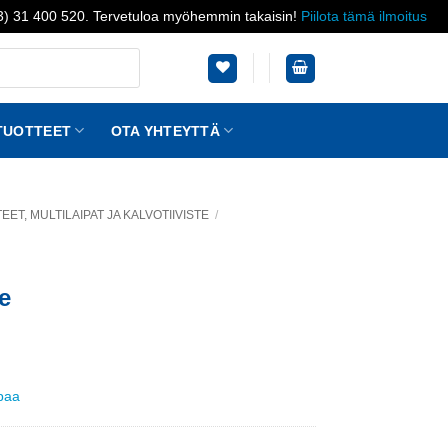
03) 31 400 520. Tervetuloa myöhemmin takaisin!
Piilota tämä ilmoitus
TUOTTEET
OTA YHTEYTTÄ
TEET, MULTILAIPAT JA KALVOTIIVISTE
/
e
ppaa