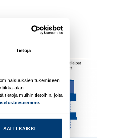
Tietoja
dd to
Add to
ishlist
wishlist
 ominaisuuksien tukemiseen
tiikka-alan
ietoja muihin tietoihin, joita
jaselosteeseemme
.
SALLI KAIKKI