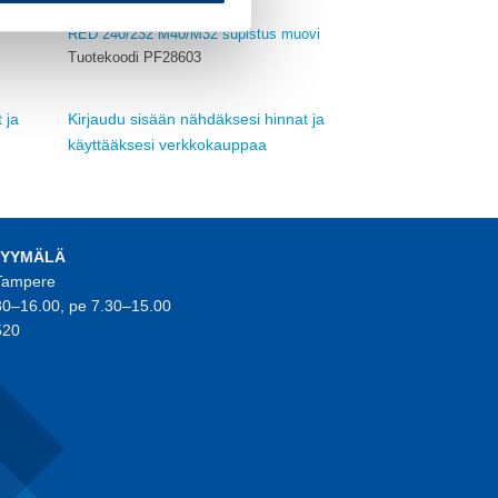
HOLKKITIIVISTEET, MUOVISET
RED 240/232 M40/M32 supistus muovi
Tuotekoodi PF28603
 ja
Kirjaudu sisään nähdäksesi hinnat ja
käyttääksesi verkkokauppaa
MYYMÄLÄ
 Tampere
30–16.00, pe 7.30–15.00
520