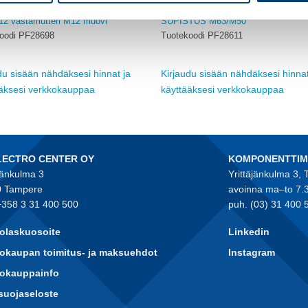
TIIVISTEET, MUOVISET
HOLKKITIIVISTEET, MUOVISET
12 vastamutteri M12 muovi
SUPISTUS M63/M50
oodi PF28698
Tuotekoodi PF28611
du sisään nähdäksesi hinnat ja
Kirjaudu sisään nähdäksesi hinnat
ääksesi verkkokauppaa
käyttääksesi verkkokauppaa
LECTRO CENTER OY
KOMPONENTTI
jänkulma 3
Yrittäjänkulma 3,
 Tampere
avoinna ma–to 7.
+358 3 31 400 500
puh. (03) 31 400 
olaskuosoite
Linkedin
okaupan toimitus- ja maksuehdot
Instagram
kokauppainfo
suojaseloste