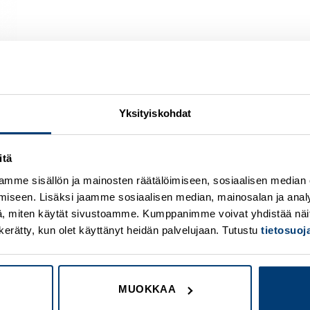
Yksityiskohdat
itä
Add to
A
wishlist
w
mme sisällön ja mainosten räätälöimiseen, sosiaalisen median
iseen. Lisäksi jaamme sosiaalisen median, mainosalan ja analy
, miten käytät sivustoamme. Kumppanimme voivat yhdistää näitä t
on kerätty, kun olet käyttänyt heidän palvelujaan. Tutustu
tietosuo
MUOKKAA