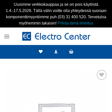
Uusimme verkkokauppaa ja se on pois käytöstä
1.4.-17.5.2026. Tällä välin voitte olla yhteydessä suoraan
komponenttimyyntiimme puh (03) 31 400 520. Tervetuloa
myöhemmin takaisin!
Piilota tämä ilmoitus
Skip
to
content
Add to
wishlist