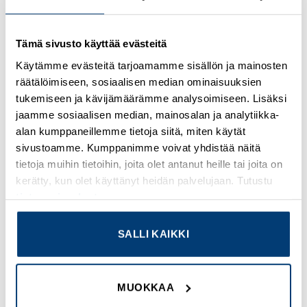
Tämä sivusto käyttää evästeitä
Kirjaudu sisään nähdäksesi hinnat ja käyttääksesi
verkkokauppaa
Käytämme evästeitä tarjoamamme sisällön ja mainosten
räätälöimiseen, sosiaalisen median ominaisuuksien
Osasto:
Holkkitiivisteet, muoviset
tukemiseen ja kävijämäärämme analysoimiseen. Lisäksi
jaamme sosiaalisen median, mainosalan ja analytiikka-
alan kumppaneillemme tietoja siitä, miten käytät
sivustoamme. Kumppanimme voivat yhdistää näitä
tietoja muihin tietoihin, joita olet antanut heille tai joita on
kerätty, kun olet käyttänyt heidän palvelujaan. Tutustu
TUTUSTU MYÖS
tietosuojaselosteeseemme
.
SALLI KAIKKI
Add to
Add to
wishlist
wishlist
MUOKKAA