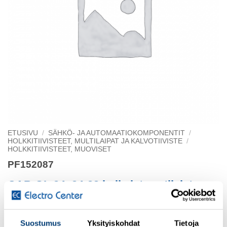
ETUSIVU
/
SÄHKÖ- JA AUTOMAATIOKOMPONENTIT
/
HOLKKITIIVISTEET, MULTILAIPAT JA KALVOTIIVISTE
/
HOLKKITIIVISTEET, MUOVISET
PF152087
CAB GL 24, 24-23 halkaistava tiiviste
Pflitsch IP66, -40 °C - 100 °C
Suostumus
Yksityiskohdat
Tietoja