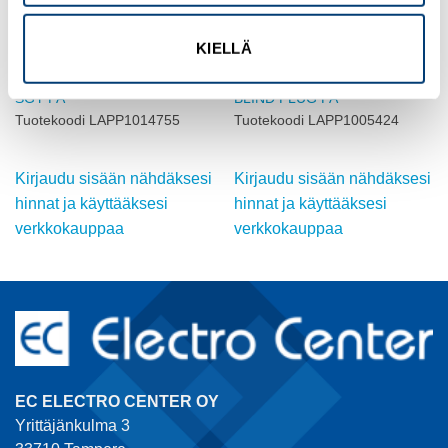
KIELLÄ
HOLKKITIIVISTEET, MUOVISET
HOLKKITIIVISTEET, MUOVISET
SKINTOP GMP-GL-M16X1,5
SKINTOP DIX-DV 4X9 BK
SGY PA
BLIND PLUG PA
Tuotekoodi LAPP1014755
Tuotekoodi LAPP1005424
Kirjaudu sisään nähdäksesi
Kirjaudu sisään nähdäksesi
hinnat ja käyttääksesi
hinnat ja käyttääksesi
verkkokauppaa
verkkokauppaa
EC ELECTRO CENTER OY
Yrittäjänkulma 3