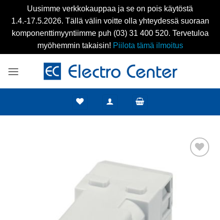
Uusimme verkkokauppaa ja se on pois käytöstä
1.4.-17.5.2026. Tällä välin voitte olla yhteydessä suoraan
komponenttimyyntiimme puh (03) 31 400 520. Tervetuloa
myöhemmin takaisin!
Piilota tämä ilmoitus
Skip
to
content
Add to
wishlist