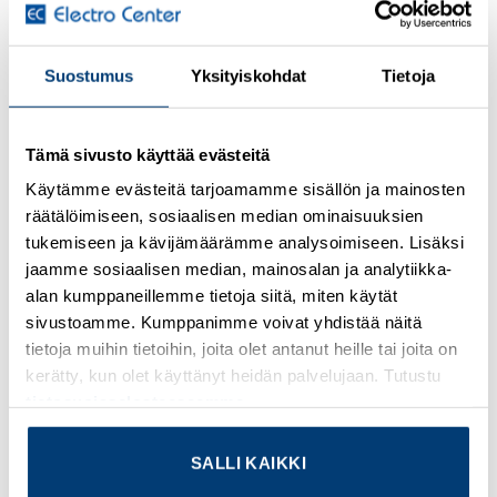
Kirjaudu sisään nähdäksesi hinnat ja käyttääksesi
Suostumus
Yksityiskohdat
Tietoja
verkkokauppaa
Contact insert module, number of positions: 2, power
Tämä sivusto käyttää evästeitä
contacts: 2, control contacts: 0, Pin, Axial screw
Käytämme evästeitä tarjoamamme sisällön ja mainosten
connection, 1000 V, 100 A, 10 mm² … 35 mm², application:
räätälöimiseen, sosiaalisen median ominaisuuksien
Power
tukemiseen ja kävijämäärämme analysoimiseen. Lisäksi
Lisätietoja tuotteesta
jaamme sosiaalisen median, mainosalan ja analytiikka-
alan kumppaneillemme tietoja siitä, miten käytät
sivustoamme. Kumppanimme voivat yhdistää näitä
Osasto:
Phoenix Contact
tietoja muihin tietoihin, joita olet antanut heille tai joita on
kerätty, kun olet käyttänyt heidän palvelujaan. Tutustu
tietosuojaselosteeseemme
.
TUTUSTU MYÖS
SALLI KAIKKI