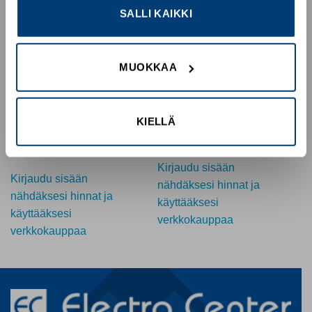
SALLI KAIKKI
MUOKKAA
PHOENIX CONTACT
PHOENIX CONTACT
KAKSITASOINEN
RIVILIITIN, 24A, 2,5 mm2
KIELLÄ
SUOJAMAADOITUSRIVILIITIN
Tuotekoodi PT2.5BU
Tuotekoodi PTTB2.5-PE
Kirjaudu sisään
Kirjaudu sisään
nähdäksesi hinnat ja
nähdäksesi hinnat ja
käyttääksesi
käyttääksesi
verkkokauppaa
verkkokauppaa