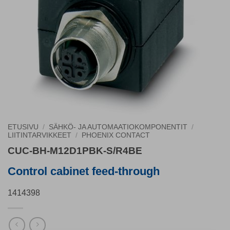
ETUSIVU
/
SÄHKÖ- JA AUTOMAATIOKOMPONENTIT
/
LIITINTARVIKKEET
/
PHOENIX CONTACT
CUC-BH-M12D1PBK-S/R4BE
Control cabinet feed-through
1414398