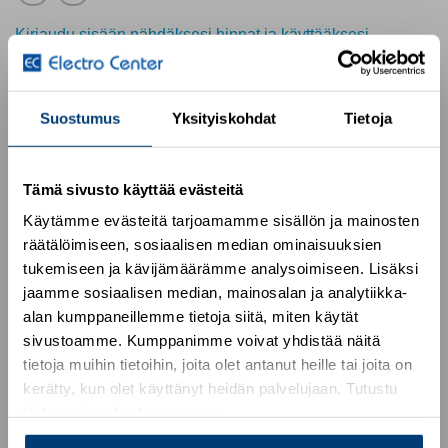
Kirjaudu sisään nähdäksesi hinnat ja käyttääksesi
verkkokauppaa
Control cabinet feed-through, M12, 4-pos., D-coded to
Suostumus
Yksityiskohdat
Tietoja
RJ45 socket, socket entry: 180°, IP65/IP67
Lisätietoja tuotteesta
Tämä sivusto käyttää evästeitä
Käytämme evästeitä tarjoamamme sisällön ja mainosten
Osasto:
Phoenix Contact
räätälöimiseen, sosiaalisen median ominaisuuksien
tukemiseen ja kävijämäärämme analysoimiseen. Lisäksi
jaamme sosiaalisen median, mainosalan ja analytiikka-
alan kumppaneillemme tietoja siitä, miten käytät
sivustoamme. Kumppanimme voivat yhdistää näitä
TUTUSTU MYÖS
tietoja muihin tietoihin, joita olet antanut heille tai joita on
kerätty, kun olet käyttänyt heidän palvelujaan. Tutustu
tietosuojaselosteeseemme
.
Add to
Add to
wishlist
wishlist