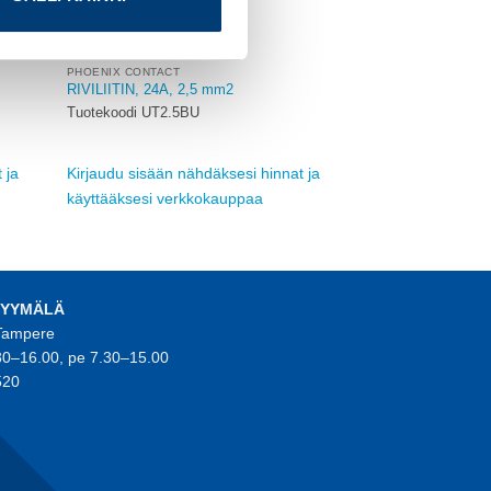
PHOENIX CONTACT
RIVILIITIN, 24A, 2,5 mm2
Tuotekoodi UT2.5BU
 ja
Kirjaudu sisään nähdäksesi hinnat ja
käyttääksesi verkkokauppaa
MYYMÄLÄ
 Tampere
30–16.00, pe 7.30–15.00
520