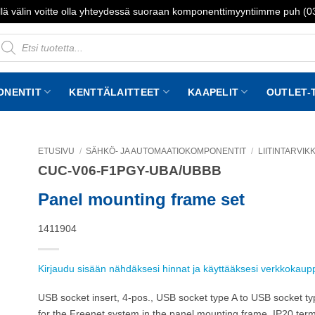
lä välin voitte olla yhteydessä suoraan komponenttimyyntiimme puh (
roducts
earch
ONENTIT
KENTTÄLAITTEET
KAAPELIT
OUTLET-
ETUSIVU
/
SÄHKÖ- JA AUTOMAATIOKOMPONENTIT
/
LIITINTARVIK
CUC-V06-F1PGY-UBA/UBBB
to
st
Panel mounting frame set
1411904
Kirjaudu sisään nähdäksesi hinnat ja käyttääksesi verkkokau
USB socket insert, 4-pos., USB socket type A to USB socket ty
for the Freenet system in the panel mounting frame, IP20 termi