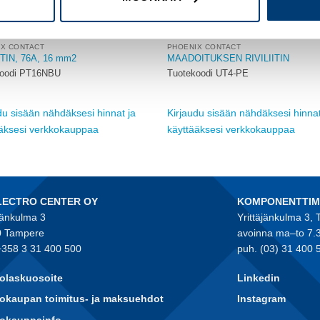
IX CONTACT
PHOENIX CONTACT
ITIN, 76A, 16 mm2
MAADOITUKSEN RIVILIITIN
koodi PT16NBU
Tuotekoodi UT4-PE
du sisään nähdäksesi hinnat ja
Kirjaudu sisään nähdäksesi hinnat
ääksesi verkkokauppaa
käyttääksesi verkkokauppaa
LECTRO CENTER OY
KOMPONENTTI
jänkulma 3
Yrittäjänkulma 3,
 Tampere
avoinna ma–to 7.
+358 3 31 400 500
puh. (03) 31 400 
olaskuosoite
Linkedin
okaupan toimitus- ja maksuehdot
Instagram