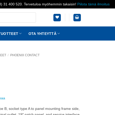
03) 31 400 520. Tervetuloa myöhemmin takaisin!
Piilota tämä ilmoitus
TUOTTEET
OTA YHTEYTTÄ
KEET
/
PHOENIX CONTACT
ppaa
pe B, socket type A to panel mounting frame side,
nal outlet, 19″ patch panel, and service interface