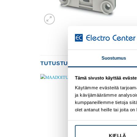
Suostumus
TUTUSTU MYÖS
Tämä sivusto käyttää eväste
Käytämme evästeitä tarjoama
Add to
Add to
wishlist
wishlist
ja kävijämäärämme analysoim
kumppaneillemme tietoja siitä
olet antanut heille tai joita 
KIELLÄ