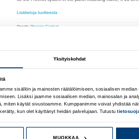
Lisätietoja tuotteesta
Osasto:
Phoenix Contact
Yksityiskohdat
itä
mme sisällön ja mainosten räätälöimiseen, sosiaalisen median
Add to
A
wishlist
w
iseen. Lisäksi jaamme sosiaalisen median, mainosalan ja analy
, miten käytät sivustoamme. Kumppanimme voivat yhdistää näitä t
on kerätty, kun olet käyttänyt heidän palvelujaan. Tutustu
tietosuo
MUOKKAA