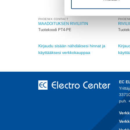
PHOENIX CONTACT
PHOEN
ITIN
MAADOITUKSEN RIVILIITIN
RIVILI
Tuotekoodi PT4-PE
Tuote
sesi hinnat ja
Kirjaudu sisään nähdäksesi hinnat ja
Kirjau
auppaa
käyttääksesi verkkokauppaa
käytt
EC E
Yrittä
33710
puh. 
Verkk
Verkk