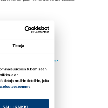
Tietoja
 ominaisuuksien tukemiseen
dd to
Add to
ishlist
wishlist
tiikka-alan
ietoja muihin tietoihin, joita
jaselosteeseemme
.
SALLI KAIKKI