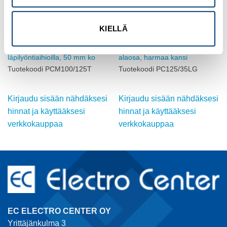
KIELLÄ
FIBOX
FIBOX
Kotelo PC metrisillä
Kotelo PC, 25 mm korkea
läpilyöntiaihioilla, 50 mm ko
alaosa, harmaa kansi
Tuotekoodi PCM100/125T
Tuotekoodi PC125/35LG
Kirjaudu sisään nähdäksesi
Kirjaudu sisään nähdäksesi
hinnat ja käyttääksesi
hinnat ja käyttääksesi
verkkokauppaa
verkkokauppaa
EC ELECTRO CENTER OY
Yrittäjänkulma 3