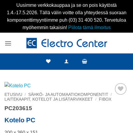
Uusimme verkkokauppaa ja se on pois käytöstä
1.4.-17.5.2026. Tällä välin voitte olla yhteydessä suoraan
komponenttimyyntiimme puh (03) 31 400 520. Tervetuloa
myöhemmin takaisin!
Piilota tämä ilmoitus
Skip
to
content
ETUSIVU
/
SÄHKÖ- JA AUTOMAATIOKOMPONENTIT
/
LAITEKAAPIT, KOTELOT JA LISÄTARVIKKEET
/
FIBOX
Add to
wishlist
PC203615
Kotelo PC
200 x 360 x 151