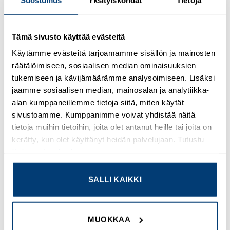
Suostumus
Yksityiskohdat
Tietoja
Tuote nr : 7032790
Tuotekuvaus : Kotelo PC
Tämä sivusto käyttää evästeitä
Lisätieto : Harmaa kansi
Käytämme evästeitä tarjoamamme sisällön ja mainosten
Yksikkö : Kpl
räätälöimiseen, sosiaalisen median ominaisuuksien
EAN koodi : 6418074058508
tukemiseen ja kävijämäärämme analysoimiseen. Lisäksi
SSTL numero : 3435380
jaamme sosiaalisen median, mainosalan ja analytiikka-
ETIM : EC000261
alan kumppaneillemme tietoja siitä, miten käytät
sivustoamme. Kumppanimme voivat yhdistää näitä
tietoja muihin tietoihin, joita olet antanut heille tai joita on
kerätty, kun olet käyttänyt heidän palvelujaan. Tutustu
TUTUSTU MYÖS
tietosuojaselosteeseemme
.
SALLI KAIKKI
Add to
Add to
wishlist
wishlist
MUOKKAA