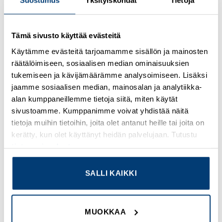
Suostumus
Yksityiskohdat
Tietoja
Tuote nr : 7032870
Tuotekuvaus : Kotelo PC
Tämä sivusto käyttää evästeitä
Lisätieto : Harmaa kansi
Käytämme evästeitä tarjoamamme sisällön ja mainosten
Yksikkö : Kpl
räätälöimiseen, sosiaalisen median ominaisuuksien
EAN koodi : 6418074003706
tukemiseen ja kävijämäärämme analysoimiseen. Lisäksi
SSTL numero : 3423444
jaamme sosiaalisen median, mainosalan ja analytiikka-
ETIM : EC000261
alan kumppaneillemme tietoja siitä, miten käytät
sivustoamme. Kumppanimme voivat yhdistää näitä
tietoja muihin tietoihin, joita olet antanut heille tai joita on
kerätty, kun olet käyttänyt heidän palvelujaan. Tutustu
TUTUSTU MYÖS
tietosuojaselosteeseemme
.
SALLI KAIKKI
Add to
Add to
wishlist
wishlist
MUOKKAA