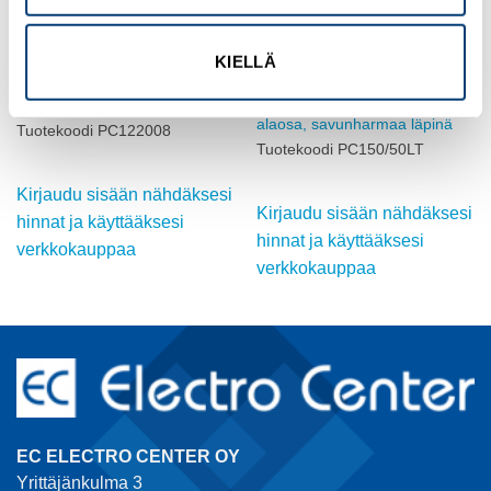
KIELLÄ
FIBOX
FIBOX
Kotelo PC, 25 mm korkea
Kotelo PC
alaosa, savunharmaa läpinä
Tuotekoodi PC122008
Tuotekoodi PC150/50LT
Kirjaudu sisään nähdäksesi
Kirjaudu sisään nähdäksesi
hinnat ja käyttääksesi
hinnat ja käyttääksesi
verkkokauppaa
verkkokauppaa
EC ELECTRO CENTER OY
Yrittäjänkulma 3