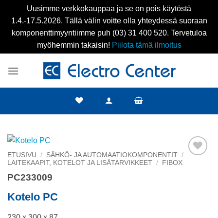
Uusimme verkkokauppaa ja se on pois käytöstä
1.4.-17.5.2026. Tällä välin voitte olla yhteydessä suoraan
komponenttimyyntiimme puh (03) 31 400 520. Tervetuloa
myöhemmin takaisin!
Piilota tämä ilmoitus
Skip
to
content
ETUSIVU
/
SÄHKÖ- JA AUTOMAATIOKOMPONENTIT
/
LAITEKAAPIT, KOTELOT JA LISÄTARVIKKEET
/
FIBOX
Add to
wishlist
PC233009
Kotelo PC
230 x 300 x 87