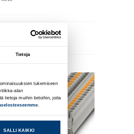
Tietoja
 ominaisuuksien tukemiseen
dd to
Add to
tiikka-alan
ishlist
wishlist
ietoja muihin tietoihin, joita
jaselosteeseemme
.
SALLI KAIKKI