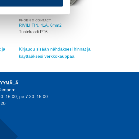
PHOENIX CONTACT
RIVILIITIN, 41A, 6mm2
Tuotekoodi PT6
 ja
Kirjaudu sisään nähdäksesi hinnat ja
käyttääksesi verkkokauppaa
MYYMÄLÄ
 Tampere
30–16.00, pe 7.30–15.00
520