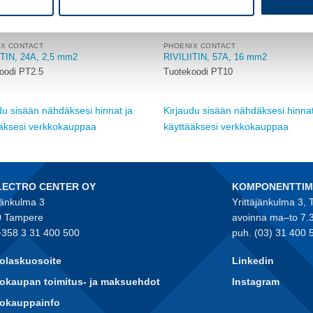
IX CONTACT
PHOENIX CONTACT
ITIN, 24A, 2,5 mm2
RIVILIITIN, 57A, 16 mm2
oodi PT2.5
Tuotekoodi PT10
du sisään nähdäksesi hinnat ja
Kirjaudu sisään nähdäksesi hinnat
ääksesi verkkokauppaa
käyttääksesi verkkokauppaa
LECTRO CENTER OY
KOMPONENTTI
jänkulma 3
Yrittäjänkulma 3,
 Tampere
avoinna ma–to 7.
+358 3 31 400 500
puh. (03) 31 400 
olaskuosoite
Linkedin
okaupan toimitus- ja maksuehdot
Instagram
kokauppainfo