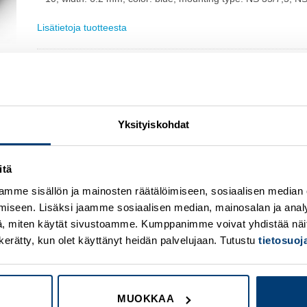
Lisätietoja tuotteesta
Osasto:
Phoenix Contact
Yksityiskohdat
itä
mme sisällön ja mainosten räätälöimiseen, sosiaalisen median
Add to
A
iseen. Lisäksi jaamme sosiaalisen median, mainosalan ja analy
wishlist
w
, miten käytät sivustoamme. Kumppanimme voivat yhdistää näitä t
on kerätty, kun olet käyttänyt heidän palvelujaan. Tutustu
tietosuo
MUOKKAA