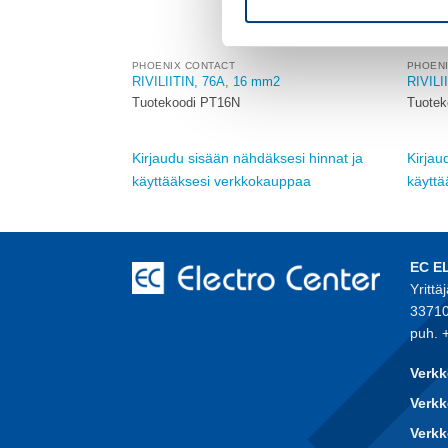
PHOENIX CONTACT
PHOEN
ITIN, 22A
RIVILIITIN, 76A, 16 mm2
RIVILI
Tuotekoodi PT16N
Tuotek
sesi hinnat ja
Kirjaudu sisään nähdäksesi hinnat ja
Kirjau
auppaa
käyttääksesi verkkokauppaa
käytt
EC E
Yrittä
33710
puh. 
Verkk
Verkk
Verk