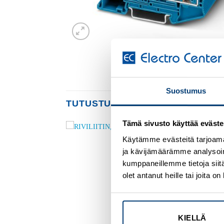
Suostumus
TUTUSTU MYÖS
Tämä sivusto käyttää eväste
Käytämme evästeitä tarjoama
Add to
Add to
ja kävijämäärämme analysoim
wishlist
wishlist
kumppaneillemme tietoja siitä
olet antanut heille tai joita 
KIELLÄ