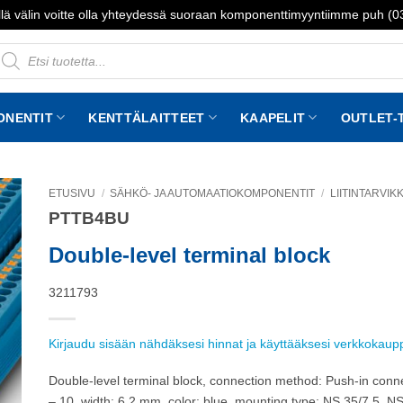
lä välin voitte olla yhteydessä suoraan komponenttimyyntiimme puh (
roducts
earch
ONENTIT
KENTTÄLAITTEET
KAAPELIT
OUTLET-
ETUSIVU
/
SÄHKÖ- JA AUTOMAATIOKOMPONENTIT
/
LIITINTARVIK
PTTB4BU
to
st
Double-level terminal block
3211793
Kirjaudu sisään nähdäksesi hinnat ja käyttääksesi verkkokau
Double-level terminal block, connection method: Push-in conn
– 10, width: 6.2 mm, color: blue, mounting type: NS 35/7,5, N