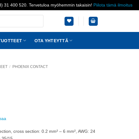
03) 31 400 520. Tervetuloa myöhemmin takaisin!
Piilota tämä ilmoitus
TUOTTEET
OTA YHTEYTTÄ
KEET
/
PHOENIX CONTACT
ppaa
ection, cross section: 0.2 mm² – 6 mm², AWG: 24
S 35/15