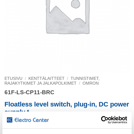
ETUSIVU
/
KENTTÄLAITTEET
/
TUNNISTIMET,
RAJAKYTKIMET JA JALKAPOLKIMET
/
OMRON
61F-LS-CP11-BRC
Floatless level switch, plug-in, DC power
supply t
type, 11 pins, relay output, 24 VDC, adjustable se