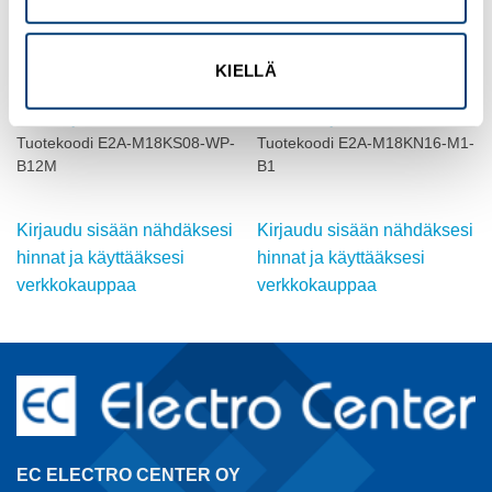
KIELLÄ
OMRON
OMRON
INDUKTIIVINEN ANTURI, M18,
INDUKTIIVINEN ANTURI, M18,
DC, suojattu
DC, ei-suojattu
Tuotekoodi E2A-M18KS08-WP-
Tuotekoodi E2A-M18KN16-M1-
B12M
B1
Kirjaudu sisään nähdäksesi
Kirjaudu sisään nähdäksesi
hinnat ja käyttääksesi
hinnat ja käyttääksesi
verkkokauppaa
verkkokauppaa
EC ELECTRO CENTER OY