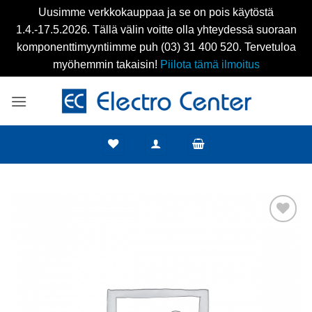
Uusimme verkkokauppaa ja se on pois käytöstä
1.4.-17.5.2026. Tällä välin voitte olla yhteydessä suoraan
komponenttimyyntiimme puh (03) 31 400 520. Tervetuloa
myöhemmin takaisin!
Piilota tämä ilmoitus
Skip
to
content
Add to
wishlist