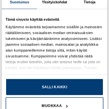
Suostumus
Yksityiskohdat
Tietoja
Kirjaudu sisään nähdäksesi hinnat ja käyttääksesi
Tämä sivusto käyttää evästeitä
verkkokauppaa
Käytämme evästeitä tarjoamamme sisällön ja mainosten
räätälöimiseen, sosiaalisen median ominaisuuksien
Osasto:
Omron
tukemiseen ja kävijämäärämme analysoimiseen. Lisäksi
jaamme sosiaalisen median, mainosalan ja analytiikka-
alan kumppaneillemme tietoja siitä, miten käytät
sivustoamme. Kumppanimme voivat yhdistää näitä
tietoja muihin tietoihin, joita olet antanut heille tai joita on
TUTUSTU MYÖS
kerätty, kun olet käyttänyt heidän palvelujaan. Tutustu
tietosuojaselosteeseemme
.
SALLI KAIKKI
Add to
Add to
wishlist
wishlist
MUOKKAA