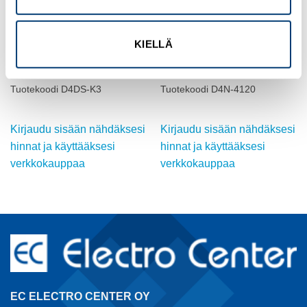
KIELLÄ
OMRON
OMRON
SALPA, SÄÄDETTÄVÄ
ASENTOKYTKIN, RULLAVIPU,
D4NL/NS:lle
D4N, M20
Tuotekoodi D4DS-K3
Tuotekoodi D4N-4120
Kirjaudu sisään nähdäksesi
Kirjaudu sisään nähdäksesi
hinnat ja käyttääksesi
hinnat ja käyttääksesi
verkkokauppaa
verkkokauppaa
EC ELECTRO CENTER OY