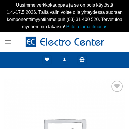
Uusimme verkkokauppaa ja se on pois käytöstä
1.4.-17.5.2026. Tällä välin voitte olla yhteydessä suoraan
komponenttimyyntiimme puh (03) 31 400 520. Tervetuloa
myöhemmin takaisin!
Piilota tämä ilmoitus
Skip
to
content
Add to
wishlist