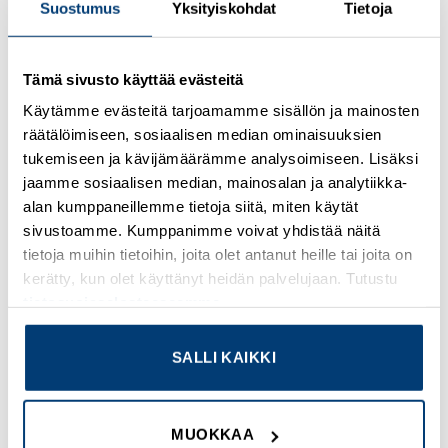
Suostumus
Yksityiskohdat
Tietoja
Kirjaudu sisään nähdäksesi hinnat ja käyttääksesi
Tämä sivusto käyttää evästeitä
verkkokauppaa
Käytämme evästeitä tarjoamamme sisällön ja mainosten
räätälöimiseen, sosiaalisen median ominaisuuksien
Osasto:
Omron
tukemiseen ja kävijämäärämme analysoimiseen. Lisäksi
jaamme sosiaalisen median, mainosalan ja analytiikka-
alan kumppaneillemme tietoja siitä, miten käytät
sivustoamme. Kumppanimme voivat yhdistää näitä
tietoja muihin tietoihin, joita olet antanut heille tai joita on
TUTUSTU MYÖS
kerätty, kun olet käyttänyt heidän palvelujaan. Tutustu
tietosuojaselosteeseemme
.
SALLI KAIKKI
Add to
Add to
wishlist
wishlist
MUOKKAA