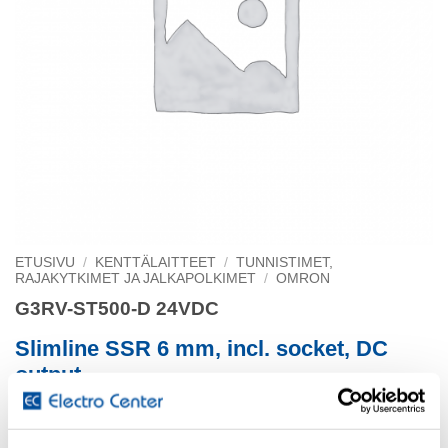
ETUSIVU
/
KENTTÄLAITTEET
/
TUNNISTIMET,
RAJAKYTKIMET JA JALKAPOLKIMET
/
OMRON
G3RV-ST500-D 24VDC
Slimline SSR 6 mm, incl. socket, DC
output
MOSFET, 3 A, Push-in terminals, 24 VDC